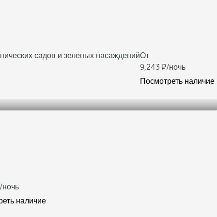
опических садов и зеленых насаждений
От
9,243
/ночь
Посмотреть наличие
/ночь
реть наличие