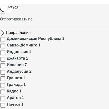
вернуться
Отсортировать по
Направления
Доминиканская Республика
1
Санто-Доминго
1
Индонезия
1
Джакарта
1
Испания
7
Андалусия
2
Граната
1
Гранада
1
Кадис
1
Арагон
1
Huesca
1