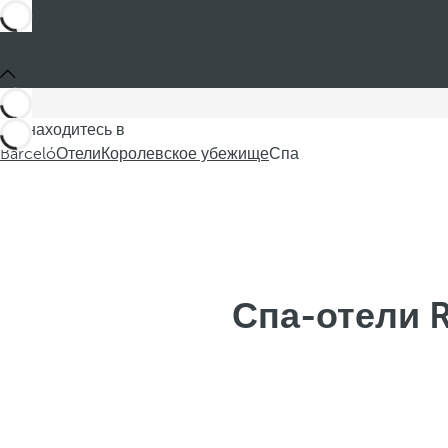
Вы находитесь в
Barceló
Отели
Королевское убежище
Спа
Спа-отели R