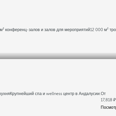
м² конференц-залов и залов для мероприятий
12 000 м² тр
кухня
Крупнейший спа и wellness центр в Андалусии.
От
17,818
Посмот