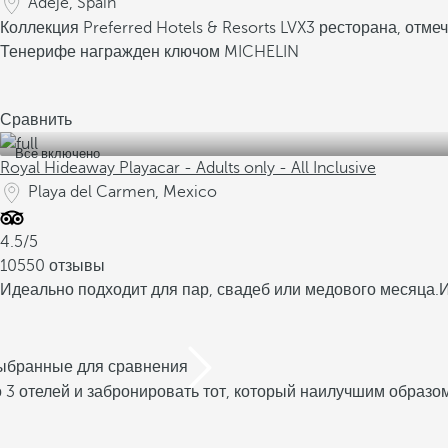
Adeje, Spain
Коллекция Preferred Hotels & Resorts LVX
3 ресторана, отм
Тенерифе награжден ключом MICHELIN
Сравнить
Все включено
Royal Hideaway Playacar - Adults only - All Inclusive
Playa del Carmen, Mexico
4.5/5
10550 отзывы
Идеально подходит для пар, свадеб или медового месяца.
И
выбранные для сравнения
 3 отелей и забронировать тот, который наилучшим образо