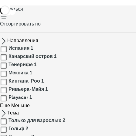
вернуться
Отсортировать по
Направления
Испания
1
Канарский остров
1
Тенерифе
1
Мексика
1
Кинтана-Роо
1
Ривьера-Майя
1
Playacar
1
Еще
Меньше
Тема
Только для взрослых
2
Гольф
2