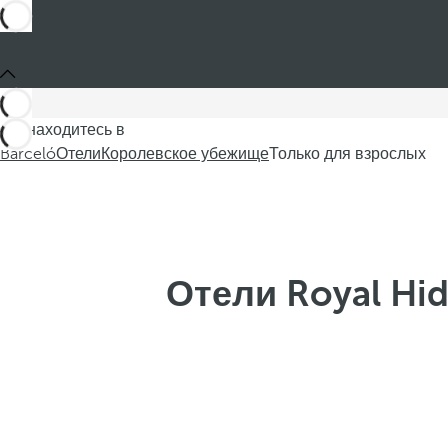
Вы находитесь в
Barceló
Отели
Королевское убежище
Только для взрослых
Отели Royal Hid