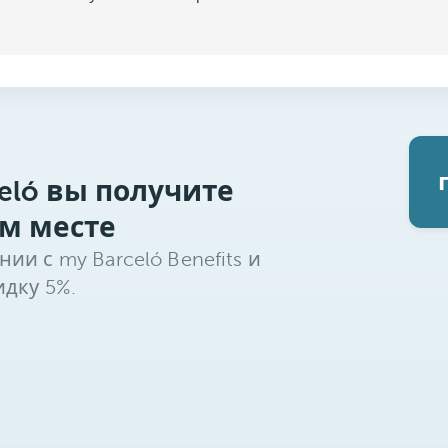
eló вы получите
м месте
и с my Barceló Benefits и
дку 5%.