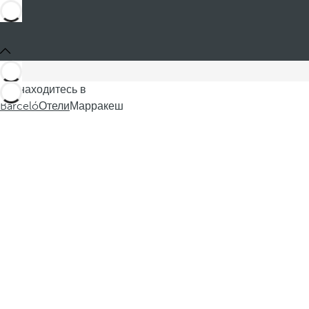
Вы находитесь в
Barceló
Отели
Марракеш