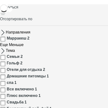
вернуться
Отсортировать по
Направления
Марракеш
2
Еще
Меньше
Тема
Семьи
2
Гольф
2
Отели для отдыха
2
Домашние питомцы
1
спа
1
Все включено
1
Плюс включено
1
Свадьба
1