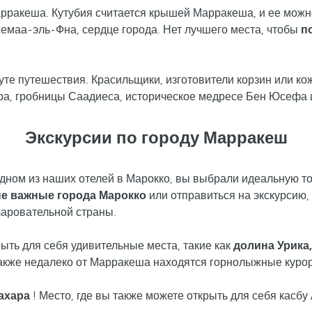
ракеша. Кутубия считается крышей Марракеша, и ее можно 
емаа-эль-Фна, сердце города. Нет лучшего места, чтобы
п
те путешествия. Красильщики, изготовители корзин или к
ра, гробницы Саадиеса, историческое медресе Бен Юсефа
Экскурсии по городу Марракеш
дном из наших отелей в Марокко, вы выбрали идеальную то
ые важные города Марокко
или отправиться на экскурсию,
чаровательной страны.
рыть для себя удивительные места, такие как
долина Урика
кже недалеко от Марракеша находятся горнолыжные курорт
ахара
! Место, где вы также можете открыть для себя касб