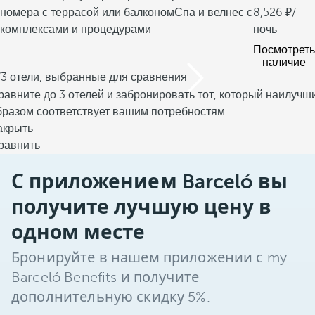
номера с террасой или балконом
Спа и велнес с
8,526
/
комплексами и процедурами
ночь
Посмотреть
наличие
/3 отели, выбранные для сравнения
равните до 3 отелей и забронировать тот, который наилучш
бразом соответствует вашим потребностям
акрыть
равнить
С приложением Barceló вы
получите лучшую цену в
одном месте
Бронируйте в нашем приложении с my
Barceló Benefits и получите
дополнительную скидку 5%.