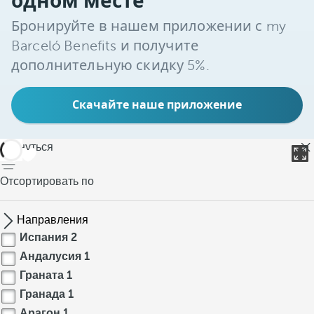
одном месте
Бронируйте в нашем приложении с my
Barceló Benefits и получите
дополнительную скидку 5%.
Скачайте наше приложение
вернуться
Отсортировать по
Направления
Испания
2
Андалусия
1
Граната
1
Гранада
1
Арагон
1