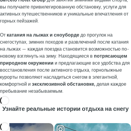
Barceló Hotel Group
для занятий зимними видами спорта,
вы получаете привилегированную обстановку, услуги для
активных путешественников и уникальные впечатления от
горных пейзажей.
От
катания на лыжах и сноуборде
до прогулок на
снегоступах, зимних походов и развлечений после катания
на лыжах — каждая поездка становится возможностью по-
новому взглянуть на зиму. Находящиеся в
потрясающем
природном окружении
и предлагающие все удобства для
восстановления после активного отдыха, горнолыжные
курорты позволяют насладиться снегом в элегантной,
комфортной и
эксклюзивной обстановке,
делая каждое
пребывание незабываемым.
Узнайте реальные истории отдыха на снегу