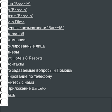
Группа "Barceló"
Фонд "Barceló"
Отпуск с "Barceló"
Barceló Films
Карьерные возможности "Barceló"
Канал жалоб
Компании
Аффилированные лица
Партнеры
Dorint Hotels & Resorts
Контакты
Часто задаваемые вопросы и Помощь
Бронирование по телефону
Свяжитесь с нами
Приложение Barceló
Скачать