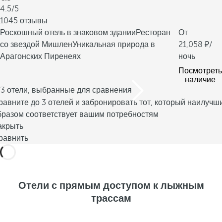
4.5/5
1045 отзывы
Роскошный отель в знаковом здании
Ресторан
От
со звездой Мишлен
Уникальная природа в
21,058
/
Арагонских Пиренеях
ночь
Посмотреть
наличие
/3 отели, выбранные для сравнения
равните до 3 отелей и забронировать тот, который наилучш
бразом соответствует вашим потребностям
акрыть
равнить
Отели с прямым доступом к лыжным
трассам