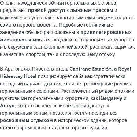
Отели, находящиеся вблизи горнолыжных склонов,
предлагают
прямой доступ к лыжным трассам
и
максимально упрощают занятия зимними видами спорта с
самого первого момента. Подобные гостиничные
заведения обычно расположены в
привилегированных
живописных местах
, недалеко от горнолыжных курортов
и в окружении заснеженных пейзажей, располагающих как
к занятиям спортом, так и к последующему отдыху.
В Арагонских Пиренеях отель
Canfranc Estación, a Royal
Hideaway Hotel
позиционирует себя как стратегически
выгодный вариант для тех, кто ищет размещение рядом с
горнолыжными склонами. Расположенный рядом с такими
культовыми горнолыжными курортами, как
Канданчу и
Астун
, этот отель обеспечивает легкий доступ к
горнолыжным зонам, позволяя гостям насладиться
роскошным отдыхом
в историческом здании, которое
стало современным эталоном горного туризма.