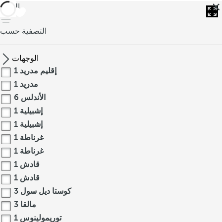
العودة
التصفية حسب
الوجهات
إقليم مدريد
1
مدريد
1
الأندلس
6
إشبيلية
1
إشبيلية
1
غرناطة
1
غرناطة
1
قادش
1
قادش
1
كوستا ديل سول
3
مالقا
3
توريمولينوس
1