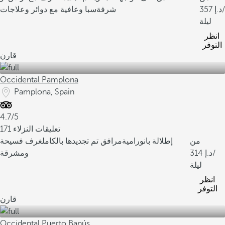
/
357
شرفة
سبا وعافية مع دوائر وعلاجات
ليلة
انظر
التوفر
قارن
Occidental Pamplona
Pamplona, Spain
4.7/5
171 تعليقات النزلاء
من
إطلالة بانورامية
مرافق تم تجديدها بالكامل
غرف فسيحة
/
314
ومشرقة
ليلة
انظر
التوفر
قارن
Occidental Puerto Banús