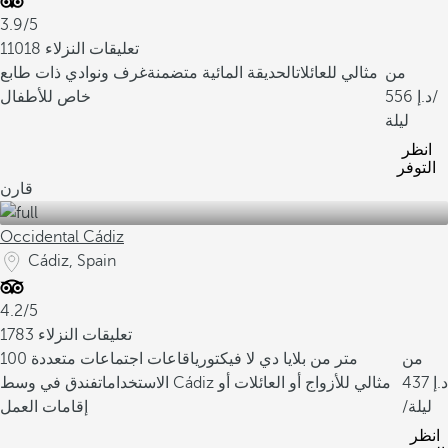
3.9/5
11018 تعليقات النزلاء
من
مثالي للعائلات
الحديقة المائية متضمنة
غرف ونوادي ذات طابع
/
556
خاص للأطفال
ليلة
انظر
التوفر
قارن
Occidental Cádiz
Cádiz, Spain
4.2/5
1783 تعليقات النزلاء
من
100 متر من بلايا دي لا فيكتوريا
قاعات اجتماعات متعددة
437
الاستخدامات
فندق في وسط Cádiz مثالي للأزواج أو العائلات أو
/ليلة
إقامات العمل
انظر