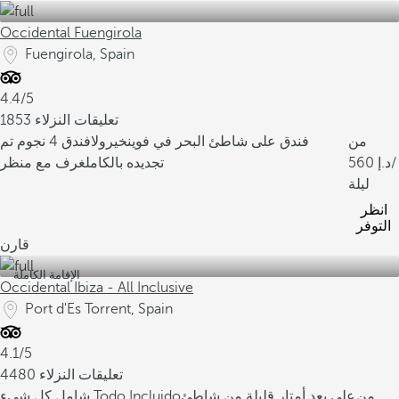
Occidental Fuengirola
Fuengirola, Spain
4.4/5
1853 تعليقات النزلاء
من
فندق على شاطئ البحر في فوينخيرولا
فندق 4 نجوم تم
/
560
تجديده بالكامل
غرف مع منظر
ليلة
انظر
التوفر
قارن
الإقامة الكاملة
Occidental Ibiza - All Inclusive
Port d'Es Torrent, Spain
4.1/5
4480 تعليقات النزلاء
من
على بعد أمتار قليلة من شاطئ
شامل كل شيء Todo Incluido