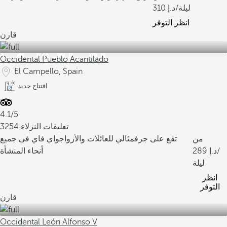
/ليلة
310
انظر التوفر
قارن
Occidental Pueblo Acantilado
El Campello, Spain
افتتاح جديد
4.1/5
3254 تعليقات النزلاء
من
تقع على جرف
مثالي للعائلات والأزواج
واي فاي في جميع
/
289
أنحاء المنشأة
ليلة
انظر
التوفر
قارن
Occidental León Alfonso V