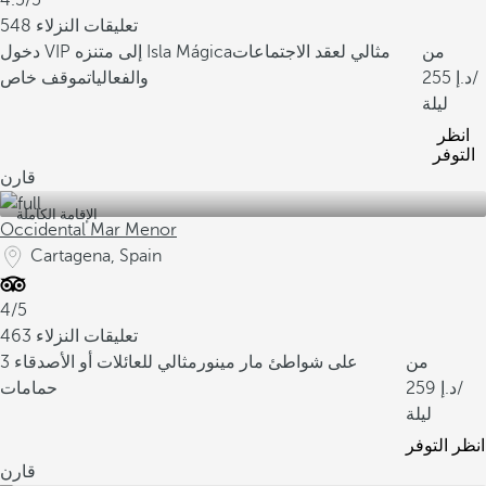
4.5/5
548 تعليقات النزلاء
من
مثالي لعقد الاجتماعات
دخول VIP إلى متنزه Isla Mágica
/
255
والفعاليات
موقف خاص
ليلة
انظر
التوفر
قارن
الإقامة الكاملة
Occidental Mar Menor
Cartagena, Spain
4/5
463 تعليقات النزلاء
من
على شواطئ مار مينور
مثالي للعائلات أو الأصدقاء
3
/
259
حمامات
ليلة
انظر التوفر
قارن