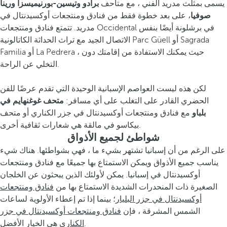
يسمى بمثلث مدريد الفني ، مع متاحف
برادو
وتيسين-بورنيميسزا ورينا
صوفيا
، على بعد خطوة فقط من فنادق ومنتجعات أوكسيدنتال في
مدريد. تتمتع فنادق ومنتجعات Occidental في برشلونة أيضًا بنفس
الاتصال الجيد مع تراث الحداثة الكاتالونية Parc Güell أو Sagrada
Familia أو La Pedrera ، حيث يمكنك الاستفادة من إقامتك دون
التخلي عن الراحة.
لكن هذه ليست العواصم الإسبانية الوحيدة التي تقدم عرضًا للفن
الحضري القادر على التغلب على أي مسافر:
متحف غوغنهايم في
بلباو
مع فنادق ومنتجعات أوكسيدنتال في جزر الكناري أو متحف
بيكاسو في مالقة هي شعارات ثقافية أخرى.
شواطئ لجميع الأذواق
على الرغم من أن إسبانيا تشتهر بشيء ما ، فهي بشواطئها. هناك شيء
يناسب جميع الأذواق ويمكن الاستمتاع بها جميعًا مع فنادق ومنتجعات
أوكسيدنتال في إسبانيا. يمكن لأولئك الذين يبحثون عن الخلجان
الصغيرة ذات المنحدرات الشديدة الاستمتاع بها من
فنادق ومنتجعات
أوكسيدنتال في جزر البليار
؛ بينما إذا تم إعطاء الأولوية لساعات
الشمس المشرقة ، فإن
فنادق ومنتجعات أوكسيدنتال في جزر
هي الخيار الأفضل.
الكناري