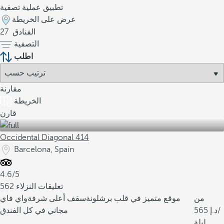
تطبيق عملية تصفية
عرض على الخريطة
الفنادق
27
التصفية
اطلب
مقارنة
الخريطة
قارن
Occidental Diagonal 414
Barcelona, Spain
4.6/5
562 تعليقات النزلاء
من
موقع متميز في قلب برشلونة
سقف أعلى شرفة
واي فاي
/
565
مجاني في كل الفندق
ليلة