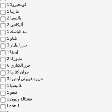
فوينخيرولا
1
ماربيا
1
بالنسيا
2
أليكانتي
2
بلد الباسك
1
بلباو
1
جزر البليار
3
إيبيزا
1
مايوركا
2
جزر الكناري
6
جران كناريا
3
جزيرة فويرتي أبنتورا
3
غاليسيا
1
فيغو
1
قشتالة وليون
1
León
1