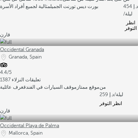
454
بورت ديس تورنت الجميل
مثالية لجميع أفراد الأسرة
/ليلة
انظر
التوفر
قارن
Occidental Granada
Granada, Spain
4.4/5
1387 تعليقات النزلاء
من
موقع ممتاز
موقف السيارات في الفندق
غرف عائلية
/ليلة
259
انظر التوفر
قارن
Occidental Playa de Palma
Mallorca, Spain