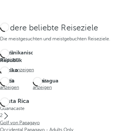
Andere beliebte Reiseziele
Die meistgesuchten und meistgebuchten Reiseziele.
Dominikanische
Hotels
anzeigen
Republik
Mexiko
Hotels anzeigen
Aruba
Hotels
Nicaragua
Hotels
anzeigen
anzeigen
Costa Rica
Guanacaste
2
Golf von Papagayo
Occidental Papagayo - Adults Only