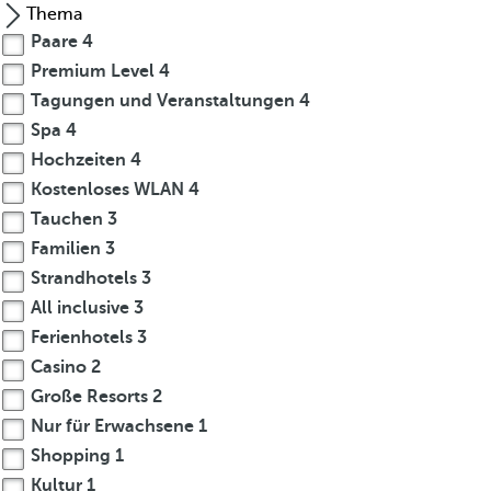
g
Thema
Paare
4
a
Premium Level
4
r
Tagungen und Veranstaltungen
4
t
Spa
4
i
Hochzeiten
4
g
Kostenloses WLAN
4
e
Tauchen
3
A
Familien
3
r
Strandhotels
3
t
All inclusive
3
e
Ferienhotels
3
n
Casino
2
v
Große Resorts
2
i
Nur für Erwachsene
1
e
Shopping
1
l
Kultur
1