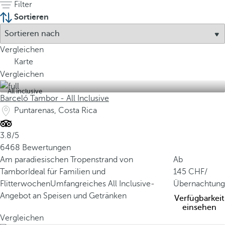
Filter
a
Sortieren
w
e
n
Vergleichen
i
Karte
g
Vergleichen
e
r
All inclusive
Barceló Tambor - All Inclusive
a
Puntarenas, Costa Rica
l
s
3.8/5
0
6468 Bewertungen
,
Am paradiesischen Tropenstrand von
Ab
0
Tambor
Ideal für Familien und
145
/
3
Flitterwochen
Umfangreiches All Inclusive-
Übernachtung
%
Angebot an Speisen und Getränken
Verfügbarkeit
d
einsehen
e
Vergleichen
r