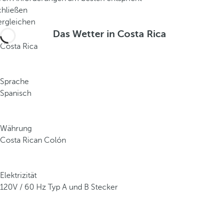
e
chließen
t
ergleichen
w
Das Wetter in Costa Rica
a
Costa Rica
5
%
d
Sprache
e
Spanisch
r
w
e
Währung
l
Costa Rican Colón
t
w
e
Elektrizität
i
120V / 60 Hz Typ A und B Stecker
t
e
n