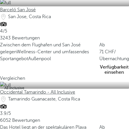
L
Barceló San José
a
San Jose, Costa Rica
n
d
4/5
f
3243 Bewertungen
l
Zwischen dem Flughafen und San José
Ab
ä
gelegen
Wellness-Center und umfassendes
71
/
c
Sportangebot
Außenpool
Übernachtung
h
Verfügbarkeit
e
einsehen
d
Vergleichen
e
All inclusive
r
Occidental Tamarindo - All Inclusive
E
Tamarindo Guanacaste, Costa Rica
r
d
3.9/5
e
6052 Bewertungen
b
Das Hotel liegt an der spektakulären Playa
Ab