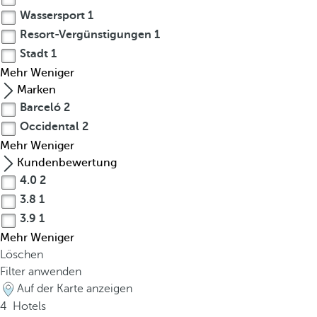
f
Wassersport
1
a
Resort-Vergünstigungen
1
l
Stadt
1
t
Mehr
Weniger
O
Marken
b
Barceló
2
w
Occidental
2
o
Mehr
Weniger
h
Kundenbewertung
l
4.0
2
C
3.8
1
o
3.9
1
s
Mehr
Weniger
t
Löschen
a
Filter anwenden
R
Auf der Karte anzeigen
i
4
Hotels
c