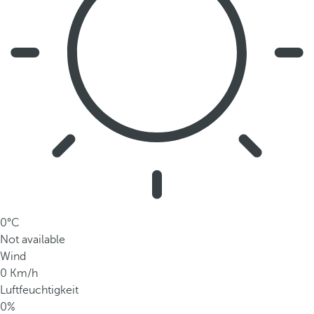
e
ß
l
i
c
h
h
i
e
r
z
u
f
0°C
i
Not available
n
Wind
d
0 Km/h
e
Luftfeuchtigkeit
n
0%