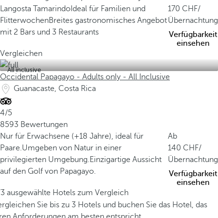
e
Langosta Tamarindo
Ideal für Familien und
170
/
d
Flitterwochen
Breites gastronomisches Angebot
Übernachtung
e
mit 2 Bars und 3 Restaurants
Verfügbarkeit
c
einsehen
k
Vergleichen
t
All inclusive
,
Occidental Papagayo - Adults only - All Inclusive
b
Guanacaste, Costa Rica
e
h
4/5
e
8593 Bewertungen
r
Nur für Erwachsene (+18 Jahre), ideal für
Ab
b
Paare.
Umgeben von Natur in einer
140
/
e
privilegierten Umgebung.
Einzigartige Aussicht
Übernachtung
r
auf den Golf von Papagayo.
Verfügbarkeit
g
einsehen
t
/3 ausgewählte Hotels zum Vergleich
e
rgleichen Sie bis zu 3 Hotels und buchen Sie das Hotel, das
s
hren Anforderungen am besten entspricht