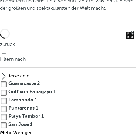
Kilometern und eine Tiefe von 300 Metern, was ihn zu einem
der größten und spektakulärsten der Welt macht.
zurück
Filtern nach
Reiseziele
Guanacaste
2
Golf von Papagayo
1
E
Tamarindo
1
i
Puntarenas
1
n
Playa Tambor
1
z
San José
1
i
Mehr
Weniger