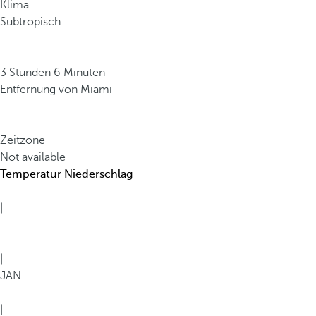
Klima
A
Subtropisch
r
t
e
3 Stunden 6 Minuten
n
Entfernung von Miami
v
i
e
Zeitzone
l
Not available
f
Temperatur
Niederschlag
a
l
|
t
.
M
|
i
JAN
t
ü
|