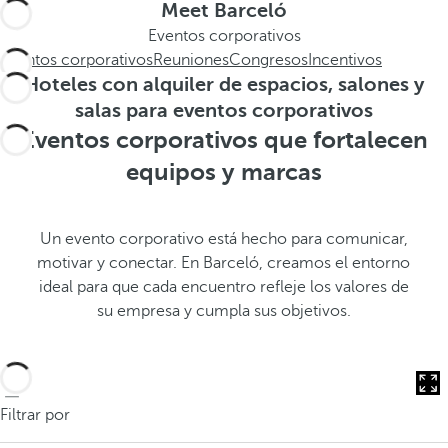
a
a
Meet Barceló
.
a
Eventos corporativos
.
b
Eventos corporativos
Reuniones
Congresos
Incentivos
.
a
Hoteles con alquiler de espacios, salones y
j
salas para eventos corporativos
o
Eventos corporativos que fortalecen
,
equipos y marcas
s
e
a
Un evento corporativo está hecho para comunicar,
b
motivar y conectar. En Barceló, creamos el entorno
r
ideal para que cada encuentro refleje los valores de
e
su empresa y cumpla sus objetivos.
l
a
v
e
Filtrar por
n
t