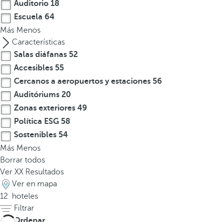
Auditorio
18
t
Escuela
64
e
Más
Menos
r
Características
e
Salas diáfanas
52
s
Accesibles
55
,
Cercanos a aeropuertos y estaciones
56
p
u
Auditóriums
20
e
Zonas exteriores
49
d
Política ESG
58
e
Sostenibles
54
s
Más
Menos
p
Borrar todos
u
Ver
XX
Resultados
l
Ver en mapa
s
12
hoteles
a
Filtrar
r
Ordenar