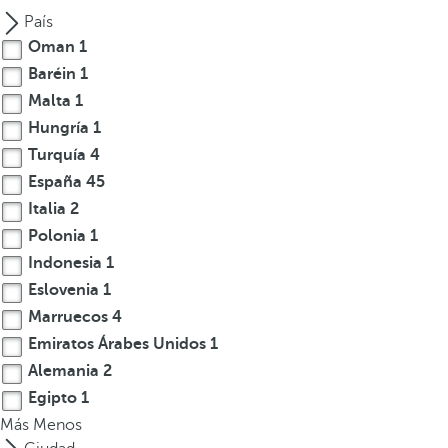
a
País
n
Oman
1
a
Baréin
1
e
Malta
1
m
Hungría
1
e
Turquía
4
r
España
45
g
e
Italia
2
n
Polonia
1
t
Indonesia
1
e
Eslovenia
1
y
Marruecos
4
e
Emiratos Árabes Unidos
1
l
Alemania
2
f
Egipto
1
o
c
Más
Menos
o