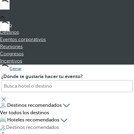
Inicio
Destinos
Eventos corporativos
Reuniones
Congresos
Incentivos
Cerrar
B
A
¿Dónde te gustaría hacer tu evento?
u
l
s
p
q
u
u
l
Destinos recomendados
e
s
Ver todos los destinos
h
a
Hoteles recomendados
o
r
Destinos recomendados
t
l