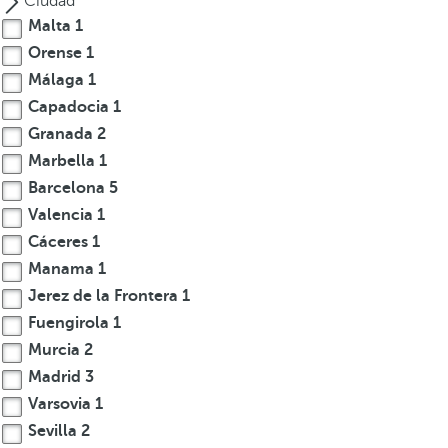
Ciudad
s
Malta
1
e
Orense
1
m
Málaga
1
u
Capadocia
1
e
Granada
2
v
Marbella
1
e
Barcelona
5
a
l
Valencia
1
a
Cáceres
1
p
Manama
1
r
Jerez de la Frontera
1
i
Fuengirola
1
m
Murcia
2
e
Madrid
3
r
Varsovia
1
a
o
Sevilla
2