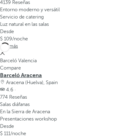
v
4139 Reseñas
e
Entorno moderno y versátil
n
Servicio de catering
t
Luz natural en las salas
a
Desde
n
109
/noche
a
Ver más
e
m
Barceló Valencia
e
Compare
Barceló Aracena
r
g
Aracena (Huelva), Spain
e
4.6 ·
n
774 Reseñas
t
Salas diáfanas
e
En la Sierra de Aracena
.
Presentaciones workshop
Desde
111
/noche