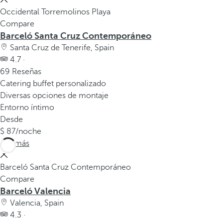
a
Occidental Torremolinos Playa
p
Compare
Barceló Santa Cruz Contemporáneo
r
i
Santa Cruz de Tenerife, Spain
m
4.7 ·
e
69 Reseñas
r
Catering buffet personalizado
a
Diversas opciones de montaje
o
Entorno íntimo
p
Desde
c
87
/noche
i
Ver más
ó
n
Barceló Santa Cruz Contemporáneo
d
Compare
Barceló Valencia
e
l
Valencia, Spain
a
4.3 ·