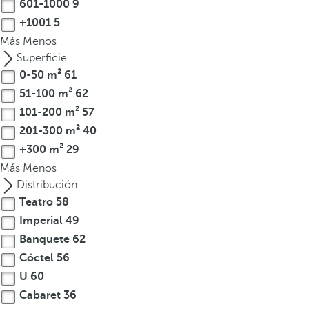
601-1000
9
o
+1001
5
d
Más
Menos
u
Superficie
c
0-50 m²
61
i
r
51-100 m²
62
t
101-200 m²
57
r
201-300 m²
40
e
+300 m²
29
s
Más
Menos
o
Distribución
m
Teatro
58
á
Imperial
49
s
Banquete
62
c
Cóctel
56
a
r
U
60
a
Cabaret
36
c