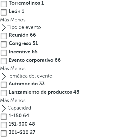
p
Torremolinos
1
c
León
1
i
Más
Menos
ó
Tipo de evento
n
Reunión
66
.
Congreso
51
D
Incentive
65
e
Evento corporativo
66
s
Más
Menos
p
Temática del evento
u
Automoción
33
é
s
Lanzamiento de productos
48
d
Más
Menos
e
Capacidad
i
1-150
64
n
151-300
48
t
301-600
27
r