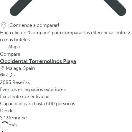
a
a
b
¡Comience a comparar!
a
Haga clic en “Compare” para comparar las diferencias entre 2
j
o más hoteles.
o
p
Mapa
a
Compare
Occidental Torremolinos Playa
r
a
Malaga, Spain
n
4.2 ·
a
2683 Reseñas
v
Eventos en espacios exteriores
e
Excelente conectividad
g
Capacidad para hasta 600 personas
a
Desde
r
136
/noche
a
Ver más
l