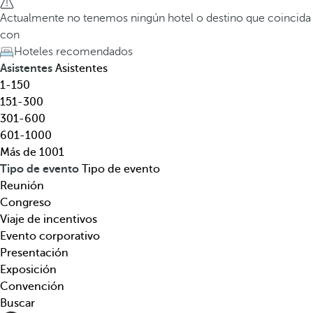
e
a
Actualmente no tenemos ningún hotel o destino que coincida
l
t
con
,
e
Hoteles recomendados
d
c
Asistentes
Asistentes
e
l
1-150
s
a
151-300
t
d
301-600
i
e
601-1000
n
f
Más de 1001
o
l
Tipo de evento
Tipo de evento
,
e
Reunión
t
c
Congreso
e
h
Viaje de incentivos
m
a
Evento corporativo
á
h
Presentación
t
a
Exposición
i
c
Convención
c
i
Buscar