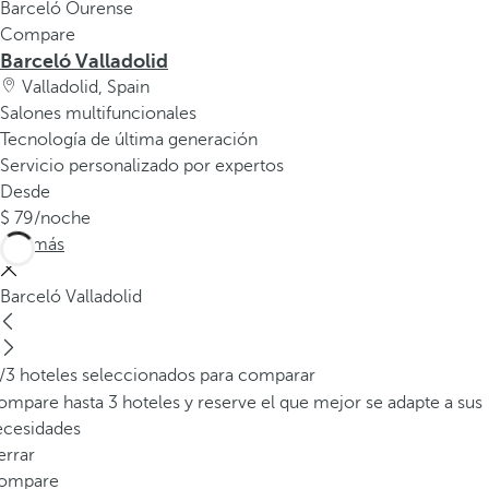
Barceló Ourense
Compare
Barceló Valladolid
Valladolid, Spain
Salones multifuncionales
Tecnología de última generación
Servicio personalizado por expertos
Desde
79
/noche
Ver más
Barceló Valladolid
/3 hoteles seleccionados para comparar
mpare hasta 3 hoteles y reserve el que mejor se adapte a sus
ecesidades
errar
ompare