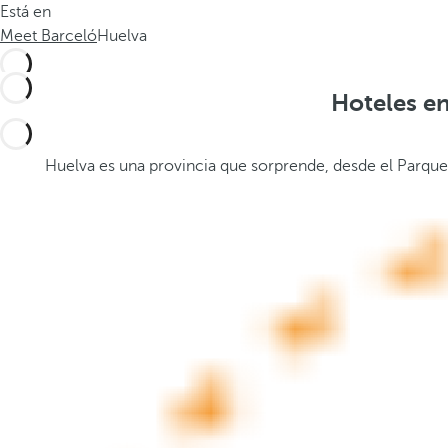
Está en
.
a
Meet Barceló
Huelva
.
b
.
a
j
Hoteles en
o
,
s
Huelva es una provincia que sorprende, desde el Parque 
e
a
b
r
e
l
a
v
e
n
t