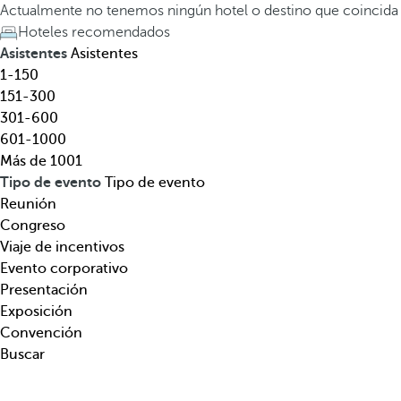
e
a
Actualmente no tenemos ningún hotel o destino que coincida
l
t
Hoteles recomendados
,
e
Asistentes
Asistentes
d
c
1-150
e
l
151-300
s
a
301-600
t
d
601-1000
i
e
Más de 1001
n
f
Tipo de evento
Tipo de evento
o
l
Reunión
,
e
Congreso
t
c
Viaje de incentivos
e
h
Evento corporativo
m
a
Presentación
á
h
Exposición
t
a
Convención
i
c
Buscar
c
i
a
a