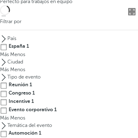
Perfecto para trabajos en equipo
o
d
u
Filtrar por
c
i
País
r
España
1
t
Más
Menos
r
Ciudad
e
Más
Menos
s
Tipo de evento
o
Reunión
1
m
Congreso
1
á
s
Incentive
1
c
Evento corporativo
1
a
Más
Menos
r
Temática del evento
a
Automoción
1
c