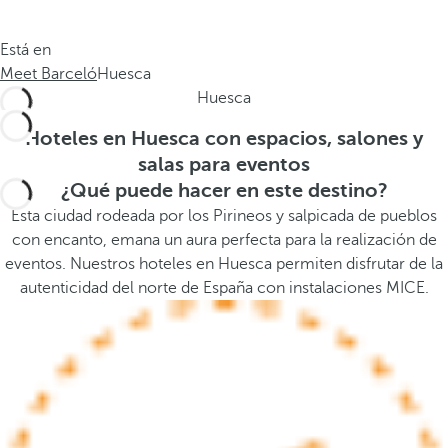
a
a
.
a
Está en
.
b
Meet Barceló
Huesca
.
a
Huesca
j
o
Hoteles en Huesca con espacios, salones y
,
salas para eventos
s
¿Qué puede hacer en este destino?
e
Esta ciudad rodeada por los Pirineos y salpicada de pueblos
a
con encanto, emana un aura perfecta para la realización de
b
eventos. Nuestros hoteles en Huesca permiten disfrutar de la
r
autenticidad del norte de España con instalaciones MICE.
e
l
a
v
e
n
t