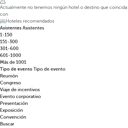
e
a
Actualmente no tenemos ningún hotel o destino que coincida
l
t
con
,
e
Hoteles recomendados
d
c
Asistentes
Asistentes
e
l
1-150
s
a
151-300
t
d
301-600
i
e
601-1000
n
f
Más de 1001
o
l
Tipo de evento
Tipo de evento
,
e
Reunión
t
c
Congreso
e
h
Viaje de incentivos
m
a
Evento corporativo
á
h
Presentación
t
a
Exposición
i
c
Convención
c
i
Buscar