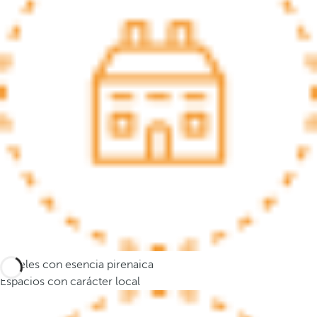
s
e
m
u
e
v
e
a
l
a
p
r
i
m
e
Hoteles con esencia pirenaica
r
Espacios con carácter local
a
o