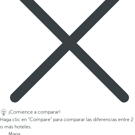
a
a
b
a
j
o
p
a
r
a
n
a
v
e
g
¡Comience a comparar!
a
Haga clic en “Compare” para comparar las diferencias entre 2
r
o más hoteles.
a
Mapa
l