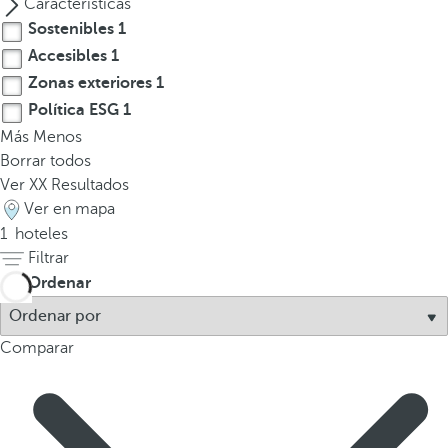
Características
l
Sostenibles
1
a
t
Accesibles
1
e
Zonas exteriores
1
c
Política ESG
1
l
Más
Menos
a
Borrar todos
d
Ver
XX
Resultados
e
Ver en mapa
f
1
hoteles
l
Filtrar
e
Ordenar
c
h
a
Comparar
h
a
c
i