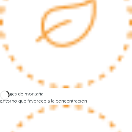
a
n
a
e
m
e
r
g
e
n
t
e
y
Paisajes de montaña
e
Entorno que favorece a la concentración
l
f
o
c
o