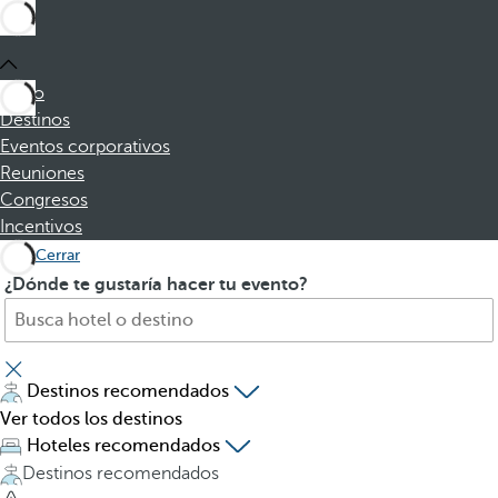
Inicio
Destinos
Eventos corporativos
Reuniones
Congresos
Incentivos
Cerrar
B
A
¿Dónde te gustaría hacer tu evento?
u
l
s
p
q
u
u
l
Destinos recomendados
e
s
Ver todos los destinos
h
a
Hoteles recomendados
o
r
Destinos recomendados
t
l