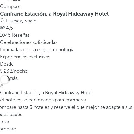
Compare
a
Canfranc Estación, a Royal Hideaway Hotel
p
Huesca, Spain
r
4.5 ·
i
1045 Reseñas
m
Celebraciones sofisticadas
e
Equipadas con la mejor tecnología
r
Experiencias exclusivas
a
Desde
o
232
/noche
p
Ver más
c
i
Canfranc Estación, a Royal Hideaway Hotel
ó
/3 hoteles seleccionados para comparar
n
mpare hasta 3 hoteles y reserve el que mejor se adapte a sus
d
ecesidades
e
errar
l
ompare
a