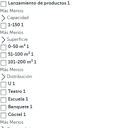
Lanzamiento de productos
1
t
Más
Menos
e
Capacidad
r
1-150
1
e
Más
Menos
s
Superficie
,
0-50 m²
1
p
51-100 m²
1
u
e
101-200 m²
1
d
Más
Menos
e
Distribución
s
U
1
p
Teatro
1
u
Escuela
1
l
Banquete
1
s
Cóctel
1
a
Más
Menos
r