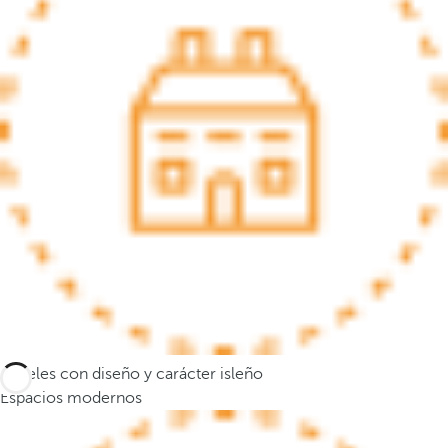
s
e
m
u
e
v
e
a
l
a
p
r
i
m
e
Hoteles con diseño y carácter isleño
r
Espacios modernos
a
o