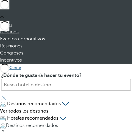
Inicio
Destinos
Eventos corporativos
Reuniones
Congresos
Incentivos
Cerrar
B
A
¿Dónde te gustaría hacer tu evento?
u
l
s
p
q
u
u
l
Destinos recomendados
e
s
Ver todos los destinos
h
a
Hoteles recomendados
o
r
Destinos recomendados
t
l