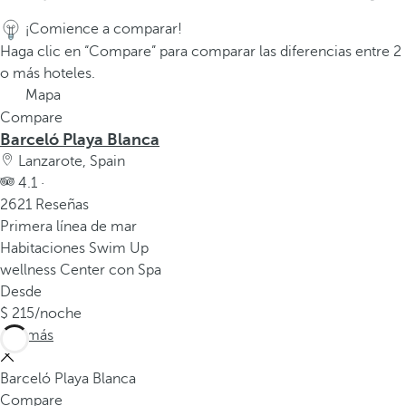
a
¡Comience a comparar!
p
Haga clic en “Compare” para comparar las diferencias entre 2
r
o más hoteles.
i
Mapa
m
Compare
e
Barceló Playa Blanca
r
Lanzarote, Spain
a
4.1 ·
o
2621 Reseñas
p
Primera línea de mar
c
Habitaciones Swim Up
i
wellness Center con Spa
ó
Desde
n
215
/noche
d
Ver más
e
l
Barceló Playa Blanca
a
Compare