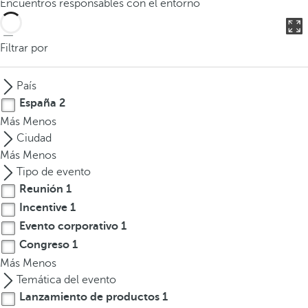
Encuentros responsables con el entorno
o
d
u
Filtrar por
c
i
País
r
España
2
t
Más
Menos
r
Ciudad
e
Más
Menos
s
Tipo de evento
o
Reunión
1
m
Incentive
1
á
s
Evento corporativo
1
c
Congreso
1
a
Más
Menos
r
Temática del evento
a
Lanzamiento de productos
1
c