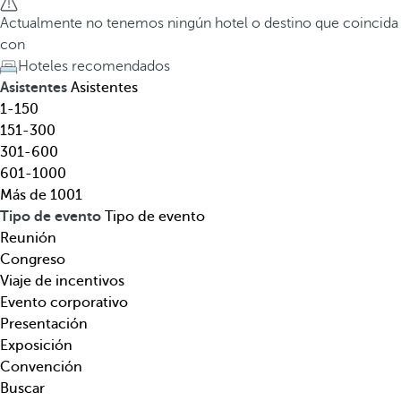
e
a
Actualmente no tenemos ningún hotel o destino que coincida
l
t
con
,
e
Hoteles recomendados
d
c
Asistentes
Asistentes
e
l
1-150
s
a
151-300
t
d
301-600
i
e
601-1000
n
f
Más de 1001
o
l
Tipo de evento
Tipo de evento
,
e
Reunión
t
c
Congreso
e
h
Viaje de incentivos
m
a
Evento corporativo
á
h
Presentación
t
a
Exposición
i
c
Convención
c
i
Buscar