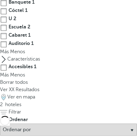
l
Banquete
1
a
Cóctel
1
t
U
2
e
Escuela
2
c
Cabaret
1
l
Auditorio
1
a
Más
Menos
d
Características
e
Accesibles
1
f
Más
Menos
l
Borrar todos
e
Ver
XX
Resultados
c
Ver en mapa
h
2
hoteles
a
Filtrar
h
a
Ordenar
c
i