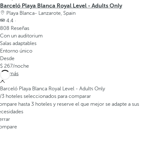
v
Barceló Playa Blanca Royal Level - Adults Only
e
Playa Blanca- Lanzarote, Spain
n
4.4 ·
t
808 Reseñas
a
Con un auditorium
n
Salas adaptables
a
Entorno único
e
Desde
m
267
/noche
e
Ver más
r
g
Barceló Playa Blanca Royal Level - Adults Only
e
/3 hoteles seleccionados para comparar
n
mpare hasta 3 hoteles y reserve el que mejor se adapte a sus
t
ecesidades
e
errar
.
ompare