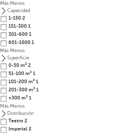
Más
Menos
t
Capacidad
e
1-150
2
r
151-300
1
e
301-600
1
s
601-1000
1
,
p
Más
Menos
u
Superficie
e
0-50 m²
2
d
51-100 m²
1
e
101-200 m²
1
s
201-300 m²
1
p
+300 m²
1
u
Más
Menos
l
Distribución
s
Teatro
2
a
Imperial
2
r