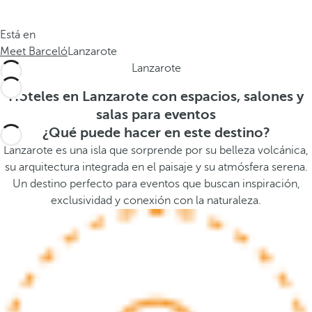
a
a
.
a
Está en
.
b
Meet Barceló
Lanzarote
.
a
Lanzarote
j
o
Hoteles en Lanzarote con espacios, salones y
,
salas para eventos
s
¿Qué puede hacer en este destino?
e
Lanzarote es una isla que sorprende por su belleza volcánica,
a
su arquitectura integrada en el paisaje y su atmósfera serena.
b
Un destino perfecto para eventos que buscan inspiración,
r
exclusividad y conexión con la naturaleza.
e
l
a
v
e
n
t