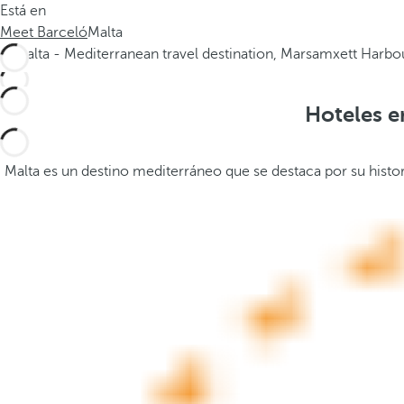
Está en
.
a
Meet Barceló
Malta
.
b
.
a
j
o
Hoteles e
,
s
e
Malta es un destino mediterráneo que se destaca por su histor
a
b
r
e
l
a
v
e
n
t