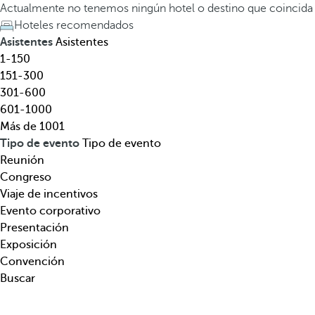
e
a
Actualmente no tenemos ningún hotel o destino que coincida
l
t
Hoteles recomendados
,
e
Asistentes
Asistentes
d
c
1-150
e
l
151-300
s
a
301-600
t
d
601-1000
i
e
Más de 1001
n
f
Tipo de evento
Tipo de evento
o
l
Reunión
,
e
Congreso
t
c
Viaje de incentivos
e
h
Evento corporativo
m
a
Presentación
á
h
Exposición
t
a
Convención
i
c
Buscar
c
i
a
a