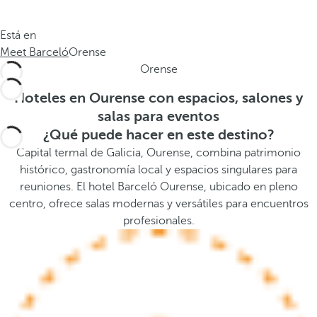
a
a
.
a
Está en
.
b
Meet Barceló
Orense
.
a
Orense
j
o
Hoteles en Ourense con espacios, salones y
,
salas para eventos
s
¿Qué puede hacer en este destino?
e
Capital termal de Galicia, Ourense, combina patrimonio
a
histórico, gastronomía local y espacios singulares para
b
reuniones. El hotel Barceló Ourense, ubicado en pleno
r
centro, ofrece salas modernas y versátiles para encuentros
e
profesionales.
l
a
v
e
n
t