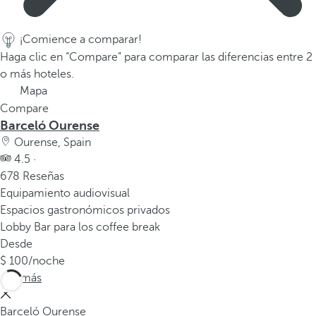
a
p
¡Comience a comparar!
r
Haga clic en “Compare” para comparar las diferencias entre 2
i
o más hoteles.
m
Mapa
e
Compare
r
Barceló Ourense
a
Ourense, Spain
o
4.5 ·
p
678 Reseñas
c
Equipamiento audiovisual
i
Espacios gastronómicos privados
ó
Lobby Bar para los coffee break
n
Desde
d
100
/noche
e
Ver más
l
a
Barceló Ourense