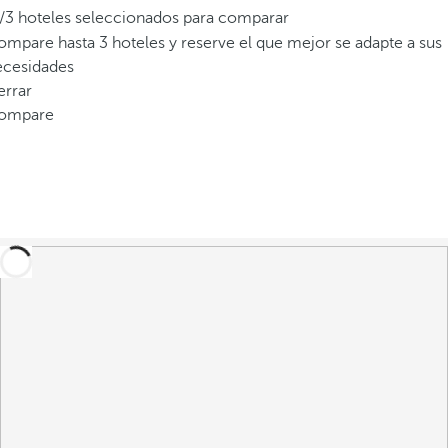
v
/3 hoteles seleccionados para comparar
e
mpare hasta 3 hoteles y reserve el que mejor se adapte a sus
n
ecesidades
t
errar
a
ompare
n
a
e
m
e
r
g
e
n
t
e
.