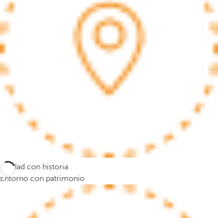
a
n
a
e
m
e
r
g
e
n
t
e
y
e
Ciudad con historia
l
Entorno con patrimonio
f
o
c
o