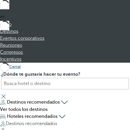
Inicio
Destinos
Eventos corporativos
Reuniones
Congresos
Incentivos
Cerrar
B
A
¿Dónde te gustaría hacer tu evento?
u
l
s
p
q
u
u
l
Destinos recomendados
e
s
Ver todos los destinos
h
a
Hoteles recomendados
o
r
Destinos recomendados
t
l