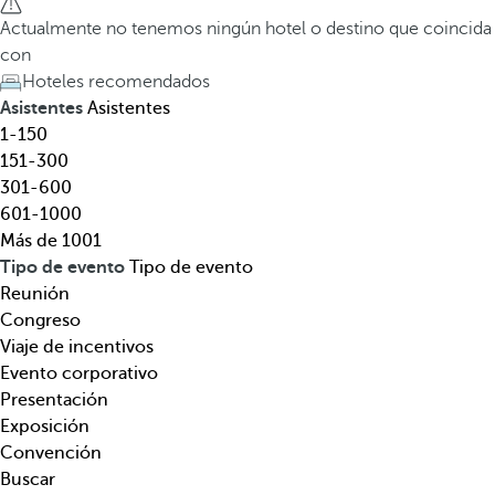
e
a
Actualmente no tenemos ningún hotel o destino que coincida
l
t
con
,
e
Hoteles recomendados
d
c
Asistentes
Asistentes
e
l
1-150
s
a
151-300
t
d
301-600
i
e
601-1000
n
f
Más de 1001
o
l
Tipo de evento
Tipo de evento
,
e
Reunión
t
c
Congreso
e
h
Viaje de incentivos
m
a
Evento corporativo
á
h
Presentación
t
a
Exposición
i
c
Convención
c
i
Buscar