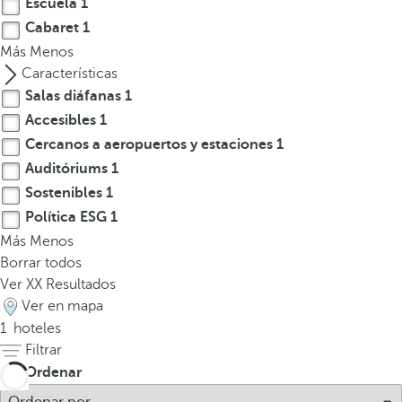
Escuela
1
l
a
Cabaret
1
t
Más
Menos
e
Características
c
Salas diáfanas
1
l
Accesibles
1
a
Cercanos a aeropuertos y estaciones
1
d
Auditóriums
1
e
Sostenibles
1
f
Política ESG
1
l
Más
Menos
e
Borrar todos
c
Ver
XX
Resultados
h
Ver en mapa
a
1
hoteles
h
Filtrar
a
c
Ordenar
i