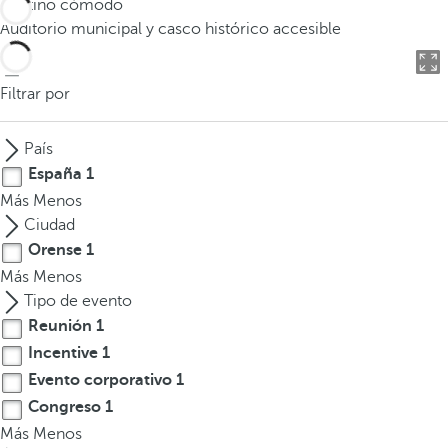
Destino cómodo
o
Auditorio municipal y casco histórico accesible
d
u
c
Filtrar por
i
r
País
t
España
1
r
Más
Menos
e
Ciudad
s
Orense
1
o
Más
Menos
m
Tipo de evento
á
Reunión
1
s
c
Incentive
1
a
Evento corporativo
1
r
Congreso
1
a
Más
Menos
c