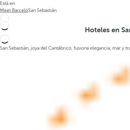
Está en
.
a
Meet Barceló
San Sebastián
.
b
.
a
j
Hoteles en Sa
o
,
s
San Sebastián, joya del Cantábrico, fusiona elegancia, mar y t
e
a
b
r
e
l
a
v
e
n
t