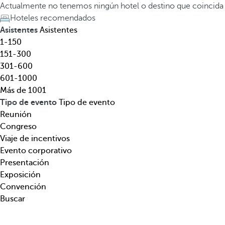
e
a
Actualmente no tenemos ningún hotel o destino que coincida
l
t
Hoteles recomendados
,
e
Asistentes
Asistentes
d
c
1-150
e
l
151-300
s
a
301-600
t
d
601-1000
i
e
Más de 1001
n
f
Tipo de evento
Tipo de evento
o
l
Reunión
,
e
Congreso
t
c
Viaje de incentivos
e
h
Evento corporativo
m
a
Presentación
á
h
Exposición
t
a
Convención
i
c
Buscar
c
i
a
a