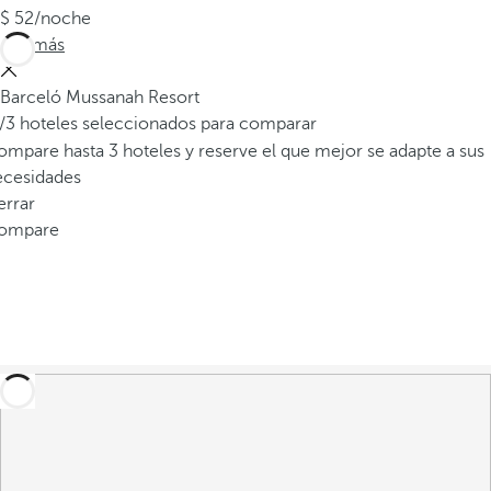
52
/noche
Ver más
Barceló Mussanah Resort
/3 hoteles seleccionados para comparar
mpare hasta 3 hoteles y reserve el que mejor se adapte a sus
ecesidades
errar
ompare