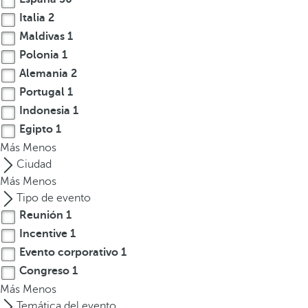
t
Italia
2
e
Maldivas
1
r
Polonia
1
e
Alemania
2
s
Portugal
1
,
Indonesia
1
p
Egipto
1
u
Más
e
Menos
d
Ciudad
e
Más
Menos
s
Tipo de evento
p
Reunión
1
u
Incentive
1
l
Evento corporativo
1
s
Congreso
1
a
Más
Menos
r
Temática del evento