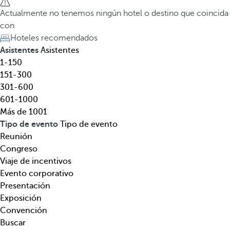
e
a
Actualmente no tenemos ningún hotel o destino que coincida
l
t
con
,
e
Hoteles recomendados
d
c
Asistentes
Asistentes
e
l
1-150
s
a
151-300
t
d
301-600
i
e
601-1000
n
f
Más de 1001
o
l
Tipo de evento
Tipo de evento
,
e
Reunión
t
c
Congreso
e
h
Viaje de incentivos
m
a
Evento corporativo
á
h
Presentación
t
a
Exposición
i
c
Convención
c
i
Buscar