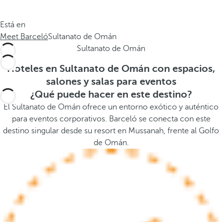
a
a
.
a
Está en
.
b
Meet Barceló
Sultanato de Omán
.
a
Sultanato de Omán
j
o
Hoteles en Sultanato de Omán con espacios,
,
salones y salas para eventos
s
¿Qué puede hacer en este destino?
e
El Sultanato de Omán ofrece un entorno exótico y auténtico
a
para eventos corporativos. Barceló se conecta con este
b
destino singular desde su resort en Mussanah, frente al Golfo
r
de Omán.
e
l
a
v
e
n
t