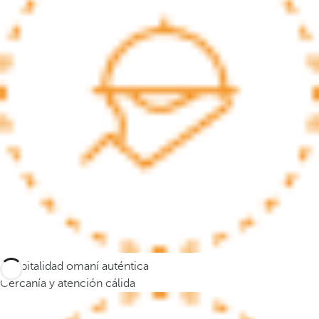
s
e
m
u
e
v
e
a
l
a
p
r
i
m
e
Hospitalidad omaní auténtica
r
Cercanía y atención cálida
a
o