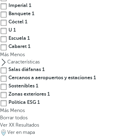
a
Imperial
1
a
Banquete
1
b
Cóctel
1
a
U
1
j
Escuela
1
o
Cabaret
1
p
Más
Menos
a
Características
r
Salas diáfanas
1
a
n
Cercanos a aeropuertos y estaciones
1
a
Sostenibles
1
v
Zonas exteriores
1
e
Política ESG
1
g
Más
Menos
a
Borrar todos
r
Ver
XX
Resultados
a
Ver en mapa
l