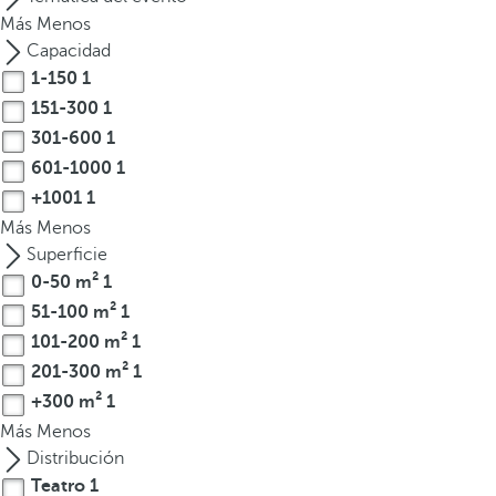
l
Más
Menos
a
Capacidad
t
1-150
1
e
151-300
1
c
301-600
1
l
a
601-1000
1
d
+1001
1
e
Más
Menos
f
Superficie
l
0-50 m²
1
e
51-100 m²
1
c
101-200 m²
1
h
201-300 m²
1
a
+300 m²
1
h
Más
Menos
a
Distribución
c
i
Teatro
1