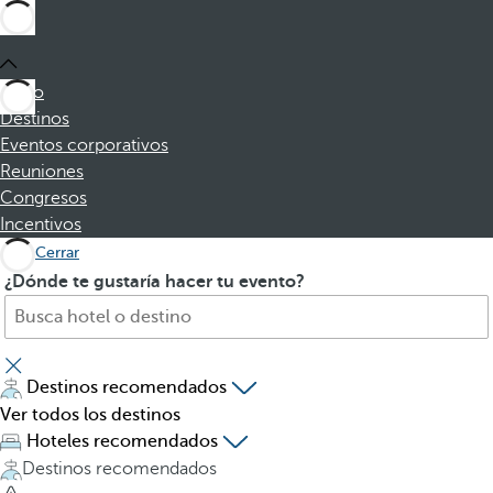
Inicio
Destinos
Eventos corporativos
Reuniones
Congresos
Incentivos
Cerrar
B
A
¿Dónde te gustaría hacer tu evento?
u
l
s
p
q
u
u
l
Destinos recomendados
e
s
Ver todos los destinos
h
a
Hoteles recomendados
o
r
Destinos recomendados
t
l