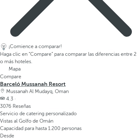
v
e
n
t
a
n
a
¡Comience a comparar!
e
Haga clic en “Compare” para comparar las diferencias entre 2
m
o más hoteles.
e
Mapa
r
Compare
g
Barceló Mussanah Resort
e
Mussanah Al Mudayq, Oman
n
4.3 ·
t
3076 Reseñas
e
Servicio de catering personalizado
.
Vistas al Golfo de Omán
Capacidad para hasta 1.200 personas
Desde