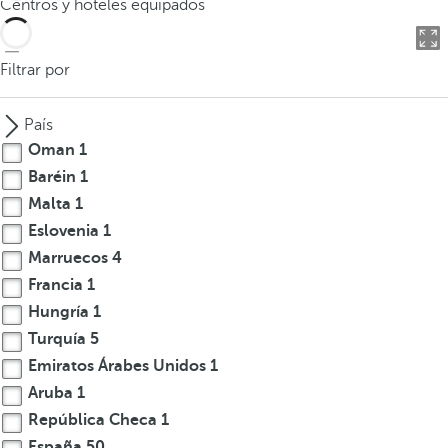
Centros y hoteles equipados
o
d
u
Filtrar por
c
i
País
r
Oman
1
t
Baréin
1
r
Malta
1
e
s
Eslovenia
1
o
Marruecos
4
m
Francia
1
á
Hungría
1
s
Turquía
5
c
Emiratos Árabes Unidos
1
a
Aruba
1
r
República Checa
1
a
c
España
50