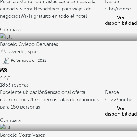
Piscina exterior con vistas panorámicas a la
Desde
ciudad y Sierra Nevada
Ideal para viajes de
66
/noche
negocios
Wi-Fi gratuito en todo el hotel
Ver
disponibilidad
Compara
Barceló Oviedo Cervantes
Oviedo, Spain
Reformado en 2022
4.4/5
1833 reseñas
Excelente ubicación
Sensacional oferta
Desde
gastronómica
4 modernas salas de reuniones
122
/noche
para 180 personas
Ver
disponibilidad
Compara
Barceló Costa Vasca