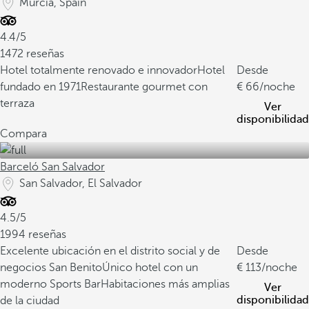
Murcia, Spain
4.4/5
1472 reseñas
Hotel totalmente renovado e innovador
Hotel
Desde
fundado en 1971
Restaurante gourmet con
66
/noche
terraza
Ver
disponibilidad
Compara
Barceló San Salvador
San Salvador, El Salvador
4.5/5
1994 reseñas
Excelente ubicación en el distrito social y de
Desde
negocios San Benito
Único hotel con un
113
/noche
moderno Sports Bar
Habitaciones más amplias
Ver
disponibilidad
de la ciudad