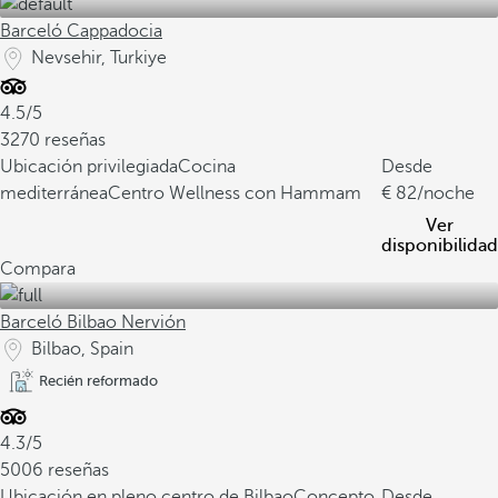
Barceló Cappadocia
Nevsehir, Turkiye
4.5/5
3270 reseñas
Ubicación privilegiada
Cocina
Desde
mediterránea
Centro Wellness con Hammam
82
/noche
Ver
disponibilidad
Compara
Barceló Bilbao Nervión
Bilbao, Spain
Recién reformado
4.3/5
5006 reseñas
Ubicación en pleno centro de Bilbao
Concepto
Desde