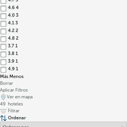
4.7
5
4.6
4
4.0
3
4.1
3
4.2
2
4.8
2
3.7
1
3.8
1
3.9
1
4.9
1
Más
Menos
Borrar
Aplicar Filtros
Ver en mapa
49
hoteles
Filtrar
Ordenar