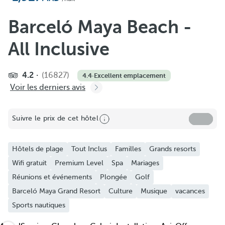
Ajouter aux favoris
Voir plus de photos et de vidéos
Barceló Maya Beach -
All Inclusive
4.2
(16827)
4.4
·
Excellent emplacement
Voir les derniers avis
Suivre le prix de cet hôtel
Hôtels de plage
Tout Inclus
Familles
Grands resorts
Wifi gratuit
Premium Level
Spa
Mariages
Réunions et événements
Plongée
Golf
Barceló Maya Grand Resort
Culture
Musique
vacances
Sports nautiques