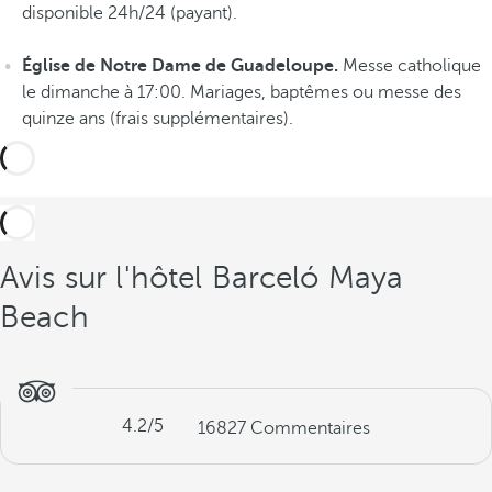
r
disponible 24h/24 (payant).
i
e
Église de Notre Dame de Guadeloupe.
Messe catholique
n
le dimanche à 17:00. Mariages, baptêmes ou messe des
c
quinze ans (frais supplémentaires).
e
s
Avis sur l'hôtel Barceló Maya
Beach
4.2
/5
16827
Commentaires