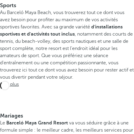
Sports
t
Au Barceló Maya Beach, vous trouverez tout ce dont vous
i
avez besoin pour profiter au maximum de vos activités
d
sportives favorites. Avec sa grande variété
é
d'installations
sportives et d'activités tout inclus
a
, notamment des courts de
tennis, du beach-volley, des sports nautiques et une salle de
l
sport complète, notre resort est l'endroit idéal pour les
p
amateurs de sport. Que vous préfériez une séance
o
d'entraînement ou une compétition passionnante, vous
u
trouverez ici tout ce dont vous avez besoin pour rester actif et
r
vous divertir pendant votre séjour.
d
Voir plus
é
c
o
u
v
Mariages
r
Le
Barceló Maya Grand Resort
va vous séduire grâce à une
i
formule simple : le meilleur cadre, les meilleurs services pour