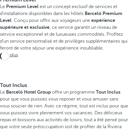
e
Le
Premium Level
est un concept exclusif de services et
s
d'installations disponibles dans les hôtels
Barceló Premium
Level
. Conçu pour offrir aux voyageurs une
expérience
L
supérieure et exclusive
, ce service garantit un niveau de
e
service exceptionnel et de luxueuses commodités. Profitez
B
d'un service personnalisé et de privilèges supplémentaires qui
a
feront de votre séjour une expérience inoubliable.
r
Voir plus
c
e
l
ó
M
Tout Inclus
a
Le
Barceló Hotel Group
offre un programme
Tout Inclus
y
pour que vous puissiez vous reposer et vous amuser sans
a
vous soucier de rien. Avec ce régime, tout est inclus pour que
G
vous puissiez vivre pleinement vos vacances. Des délicieux
r
repas et boissons aux activités de loisirs, tout a été pensé pour
a
que votre seule préoccupation soit de profiter de la Riviera