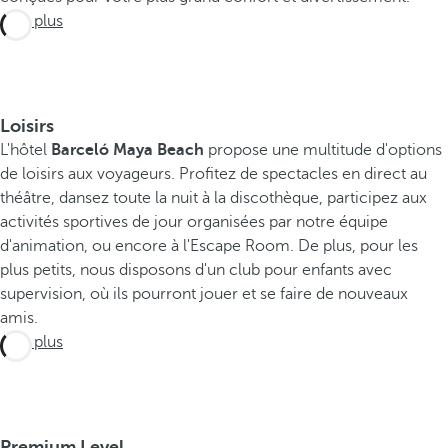
Voir plus
Loisirs
L'hôtel
Barceló Maya Beach
propose une multitude d'options
de loisirs aux voyageurs. Profitez de spectacles en direct au
théâtre, dansez toute la nuit à la discothèque, participez aux
E
activités sportives de jour organisées par notre équipe
x
d'animation, ou encore à l'Escape Room. De plus, pour les
p
plus petits, nous disposons d'un club pour enfants avec
supervision, où ils pourront jouer et se faire de nouveaux
é
amis.
r
Voir plus
i
e
n
c
Premium Level