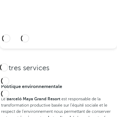
l
sceller votre union.
é
m
a
t
i
En savoir plus
q
u
e
s
d
Autres services
e
l
a
Politique environnementale
R
i
Le
Barceló Maya Grand Resort
est responsable de la
v
transformation productive basée sur l'équité sociale et le
i
respect de l'environnement nous permettant de conserver
e