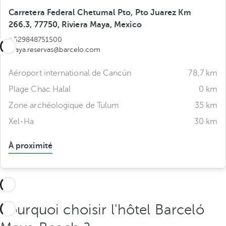
Carretera Federal Chetumal Pto, Pto Juarez Km
266.3, 77750, Riviera Maya, Mexico
+529848751500
maya.reservas@barcelo.com
Aéroport international de Cancún
78,7 km
Plage Chac Halal
0 km
Zone archéologique de Tulum
35 km
Xel-Ha
30 km
À proximité
Pourquoi choisir l'hôtel Barceló