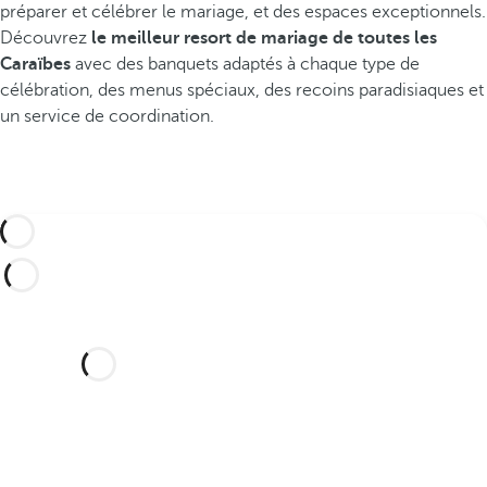
r
préparer et célébrer le mariage, et des espaces exceptionnels.
l
Découvrez
le meilleur resort de mariage de toutes les
e
Caraïbes
avec des banquets adaptés à chaque type de
s
célébration, des menus spéciaux, des recoins paradisiaques et
l
un service de coordination.
i
e
u
x
l
e
s
p
l
Vous souhaitez célébrer votre
u
mariage dans cet hôtel de rêve
s
?
e
m
Découvrez un lieu idyllique et un hôtel
b
avec tout ce dont vous avez besoin pour