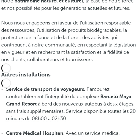
notre
patrimoine naturel et culturel
, la base de notre force
r
et nos possibilités pour les générations actuelles et futures.
a
M
Nous nous engageons en faveur de l'utilisation responsable
a
des ressources, l’utilisation de produits biodégradables, la
y
protection de la faune et de la flore ; des activités qui
a
contribuent à notre communauté, en respectant la législation
.
en vigueur et en recherchant la satisfaction et la fidélité de
V
nos clients, collaborateurs et fournisseurs.
o
i
Autres installations
r
l
Service de transport de voyageurs.
Parcourez
e
confortablement l’intégralité du complexe
Barceló Maya
s
Grand Resort
à bord des nouveaux autobus à deux étages,
e
sans frais supplémentaires. Service disponible toutes les 20
x
minutes de 08h00 à 02h30.
p
é
Centre Médical Hospiten.
Avec un service médical