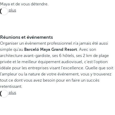
n
Maya et de vous détendre.
d
Voir plus
R
e
s
o
Réunions et événements
r
Organiser un évènement professionnel n'a jamais été aussi
t
simple qu'au
Barceló Maya Grand Resort
. Avec son
e
architecture avant-gardiste, ses 6 hôtels, ses 2 km de plage
s
privée et le meilleur équipement audiovisuel, c'est l'option
t
idéale pour les entreprises visant l'excellence. Quelle que soit
l
l'ampleur ou la nature de votre événement, vous y trouverez
'
tout ce dont vous avez besoin pour en faire un succès
e
retentissant.
n
Voir plus
d
r
o
i