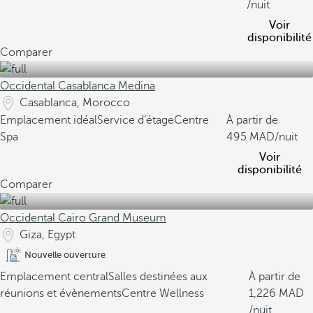
/nuit
Voir
disponibilité
Comparer
Occidental Casablanca Medina
Casablanca, Morocco
Emplacement idéal
Service d’étage
Centre
À partir de
Spa
495
/nuit
Voir
disponibilité
Comparer
Occidental Cairo Grand Museum
Giza, Egypt
Nouvelle ouverture
Emplacement central
Salles destinées aux
À partir de
réunions et évènements
Centre Wellness
1,226
/nuit