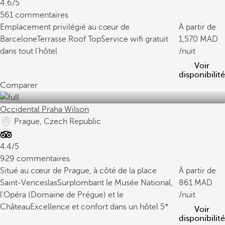
4.6/5
561 commentaires
Emplacement privilégié au cœur de
À partir de
Barcelone
Terrasse Roof Top
Service wifi gratuit
1,570
dans tout l’hôtel
/nuit
Voir
disponibilité
Comparer
Occidental Praha Wilson
Prague, Czech Republic
4.4/5
929 commentaires
Situé au cœur de Prague, à côté de la place
À partir de
Saint-Venceslas
Surplombant le Musée National,
861
l'Opéra (Domaine de Prégue) et le
/nuit
Château
Excellence et confort dans un hôtel 5*
Voir
disponibilité