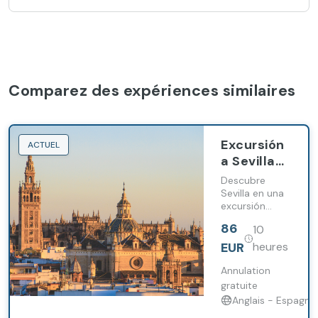
Comparez des expériences similaires
Excursión
ACTUEL
a Sevilla
con
Descubre
entrada a
Sevilla en una
excursión
la
desde
Catedral
86
10
Marbella con
desde
visita
EUR
heures
Marbella y
panorámica,
recorrido
Annulation
Estepona
guiado a pie
gratuite
por la
Anglais - Espagno
Catedral, la