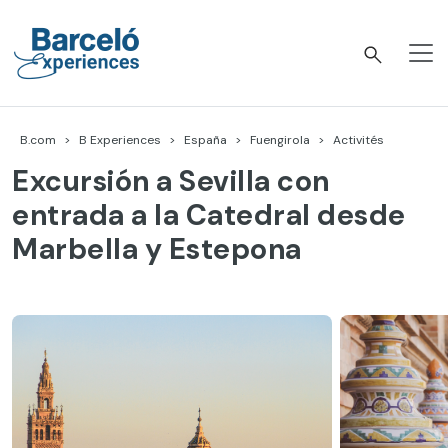
Accéder
au
contenu
Barceló Experiences
B.com
B Experiences
España
Fuengirola
Activités
Excursión a Sevilla con
entrada a la Catedral desde
Marbella y Estepona