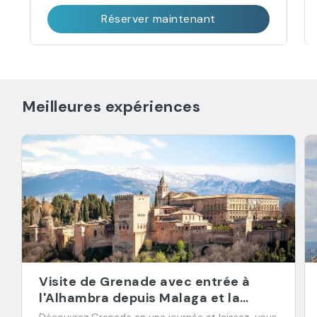
Réserver maintenant
Meilleures expériences
Visite de Grenade avec entrée à
l'Alhambra depuis Malaga et la
Costa del Sol
Découvrez Grenade en une journée et laissez-vous