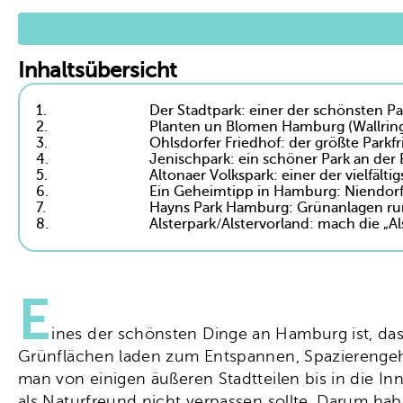
Inhaltsübersicht
1.
Der Stadtpark: einer der schönsten P
2.
Planten un Blomen Hamburg (Wallringp
3.
Ohlsdorfer Friedhof: der größte Parkf
4.
Jenischpark: ein schöner Park an der 
5.
Altonaer Volkspark: einer der vielfält
6.
Ein Geheimtipp in Hamburg: Niendor
7.
Hayns Park Hamburg: Grünanlagen run
8.
Alsterpark/Alstervorland: mach die „A
E
ines der schönsten Dinge an Hamburg ist, da
Grünflächen laden zum Entspannen, Spazierengehe
man von einigen äußeren Stadtteilen bis in die In
als Naturfreund nicht verpassen sollte. Darum hab