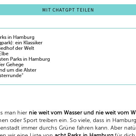
MIT CHATGPT TEILEN
arks in Hamburg
ark): ein Klassiker
riedhof der Welt
Elbe
igsten Parks in Hamburg
fer Gehege
d um die Alster
lsterrunde“
ss man hier
nie weit vom Wasser und nie weit vom W
n oder Sport treiben ein. So viele, dass in Hambur
nenstadt immer durchs Grüne fahren kann. Aber natür
en wir eine Liste von
acht Parks in Hamburg
für dich