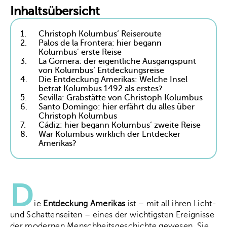
Inhaltsübersicht
1.
Christoph Kolumbus‘ Reiseroute
2.
Palos de la Frontera: hier begann
Kolumbus’ erste Reise
3.
La Gomera: der eigentliche Ausgangspunt
von Kolumbus‘ Entdeckungsreise
4.
Die Entdeckung Amerikas: Welche Insel
betrat Kolumbus 1492 als erstes?
5.
Sevilla: Grabstätte von Christoph Kolumbus
6.
Santo Domingo: hier erfährt du alles über
Christoph Kolumbus
7.
Cádiz: hier begann Kolumbus‘ zweite Reise
8.
War Kolumbus wirklich der Entdecker
Amerikas?
D
ie
Entdeckung Amerikas
ist – mit all ihren Licht-
und Schattenseiten – eines der wichtigsten Ereignisse
der modernen Menschheitsgeschichte gewesen. Sie