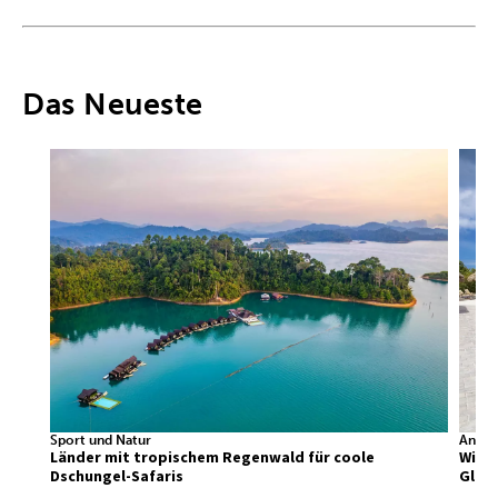
Das Neueste
Sport und Natur
Ander
Länder mit tropischem Regenwald für coole
Wir f
Dschungel-Safaris
Glück