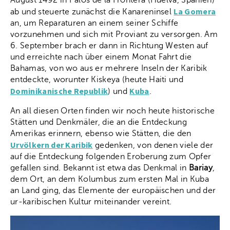
August 1492 in Palos de la Frontera (Huelva, Spanien)
La Gomera
ab und steuerte zunächst die Kanareninsel
an, um Reparaturen an einem seiner Schiffe
vorzunehmen und sich mit Proviant zu versorgen. Am
6. September brach er dann in Richtung Westen auf
und erreichte nach über einem Monat Fahrt die
Bahamas, von wo aus er mehrere Inseln der Karibik
entdeckte, worunter Kiskeya (heute Haiti und
Dominikanische Republik
Kuba
) und
.
An all diesen Orten finden wir noch heute historische
Stätten und Denkmäler, die an die Entdeckung
Amerikas erinnern, ebenso wie Stätten, die den
Urvölkern der Karibik
gedenken, von denen viele der
auf die Entdeckung folgenden Eroberung zum Opfer
gefallen sind. Bekannt ist etwa das Denkmal in
Bariay
,
dem Ort, an dem Kolumbus zum ersten Mal in Kuba
an Land ging, das Elemente der europäischen und der
ur-karibischen Kultur miteinander vereint.