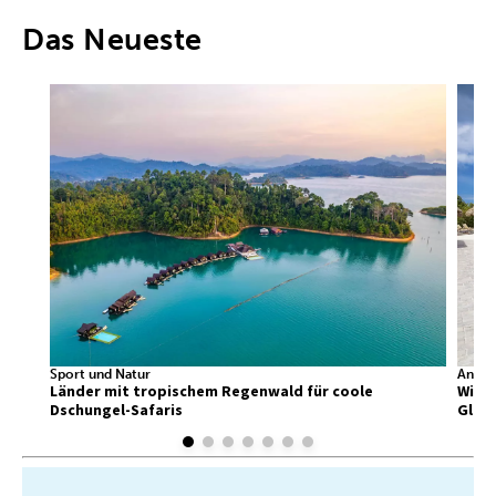
Das Neueste
Sport und Natur
Ander
Länder mit tropischem Regenwald für coole
Wir f
Dschungel-Safaris
Glück