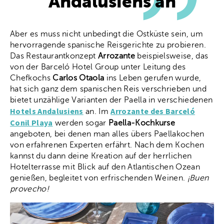
Andalusiens an
Aber es muss nicht unbedingt die Ostküste sein, um
hervorragende spanische Reisgerichte zu probieren.
Das Restaurantkonzept
Arrozante
beispielsweise, das
von der Barceló Hotel Group unter Leitung des
Chefkochs
Carlos Otaola
ins Leben gerufen wurde,
hat sich ganz dem spanischen Reis verschrieben und
bietet unzählige Varianten der Paella in verschiedenen
Hotels Andalusiens
Arrozante des Barceló
an. Im
Conil Playa
werden sogar
Paella-Kochkurse
angeboten, bei denen man alles übers Paellakochen
von erfahrenen Experten erfährt. Nach dem Kochen
kannst du dann deine Kreation auf der herrlichen
Hotelterrasse mit Blick auf den Atlantischen Ozean
genießen, begleitet von erfrischenden Weinen.
¡Buen
provecho!