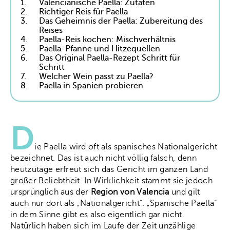
1.
Valencianische Paella: Zutaten
2.
Richtiger Reis für Paella
3.
Das Geheimnis der Paella: Zubereitung des
Reises
4.
Paella-Reis kochen: Mischverhältnis
5.
Paella-Pfanne und Hitzequellen
6.
Das Original Paella-Rezept Schritt für
Schritt
7.
Welcher Wein passt zu Paella?
8.
Paella in Spanien probieren
D
ie Paella wird oft als spanisches Nationalgericht
bezeichnet. Das ist auch nicht völlig falsch, denn
heutzutage erfreut sich das Gericht im ganzen Land
großer Beliebtheit. In Wirklichkeit stammt sie jedoch
ursprünglich aus der
Region von Valencia
und gilt
auch nur dort als „Nationalgericht“. „Spanische Paella“
in dem Sinne gibt es also eigentlich gar nicht.
Natürlich haben sich im Laufe der Zeit unzählige