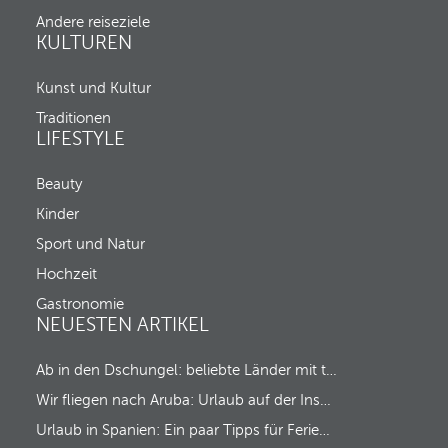
k
n
-
Andere reiseziele
d
i
KULTUREN
m
n
o
u
v
Kunst und Kultur
n
e
d
Traditionen
s
C
LIFESTYLE
f
h
o
e
c
c
Beauty
u
k
s
Kinder
-
t
o
Sport und Natur
o
u
t
t
Hochzeit
h
a
e
Gastronomie
u
f
NEUESTEN ARTIKEL
s
i
r
Ab in den Dschungel: beliebte Länder mit tropischem Regenwald
s
t
Wir fliegen nach Aruba: Urlaub auf der Insel des Glücks!
o
p
Urlaub in Spanien: Ein paar Tipps für Ferien ‘Made in Spain’
t