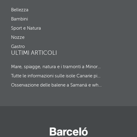
e
i
s
n
Bellezza
f
e
o
Bambini
C
c
h
u
Sport e Natura
e
s
c
Nozze
t
k
o
Gastro
-
t
ULTIMI ARTICOLI
o
h
u
e
t
f
Mare, spiagge, natura e i tramonti a Minorca più spettacolari
i
Tutte le informazioni sulle isole Canarie più curiose e singolari
r
s
Osservazione delle balene a Samaná e whale watching ai Caraibi
t
o
p
t
i
o
n
.
A