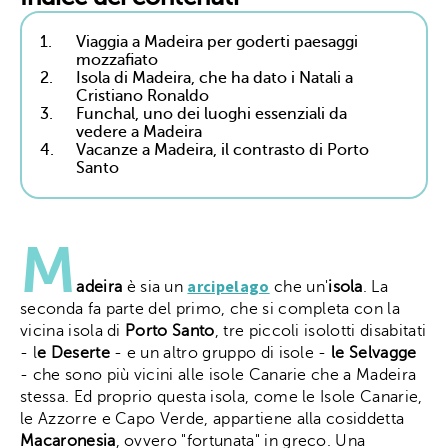
1.
Viaggia a Madeira per goderti paesaggi
mozzafiato
2.
Isola di Madeira, che ha dato i Natali a
Cristiano Ronaldo
3.
Funchal, uno dei luoghi essenziali da
vedere a Madeira
4.
Vacanze a Madeira, il contrasto di Porto
Santo
M
arcipelago
adeira
è sia un
che un'
isola
. La
seconda fa parte del primo, che si completa con la
vicina isola di
Porto Santo
, tre piccoli isolotti disabitati
- l
e Deserte
- e un altro gruppo di isole -
le Selvagge
- che sono più vicini alle isole Canarie che a Madeira
stessa. Ed proprio questa isola, come le Isole Canarie,
le Azzorre e Capo Verde, appartiene alla cosiddetta
Macaronesia
, ovvero "fortunata" in greco. Una