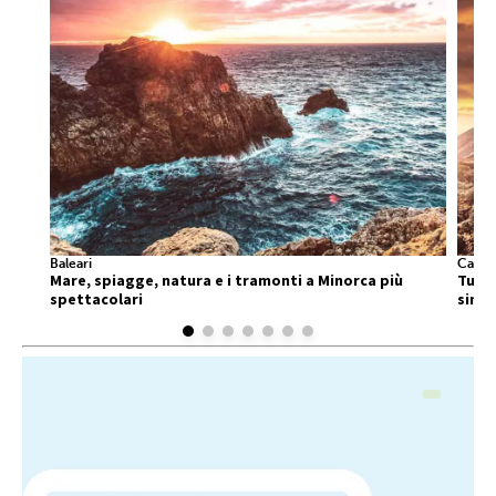
Baleari
Canar
Mare, spiagge, natura e i tramonti a Minorca più
Tutte
spettacolari
singo