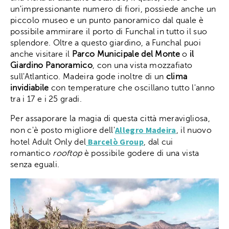
un'impressionante numero di fiori, possiede anche un
piccolo museo e un punto panoramico dal quale è
possibile ammirare il porto di Funchal in tutto il suo
splendore. Oltre a questo giardino, a Funchal puoi
anche visitare il
Parco Municipale del Monte
o
il
Giardino Panoramico
, con una vista mozzafiato
sull'Atlantico. Madeira gode inoltre di un
clima
invidiabile
con temperature che oscillano tutto l'anno
tra i 17 e i 25 gradi.
Per assaporare la magia di questa città meravigliosa,
Allegro Madeira
non c'è posto migliore dell'
, il nuovo
Barcelò Group
hotel Adult Only del
, dal cui
romantico
rooftop
è possibile godere di una vista
senza eguali.