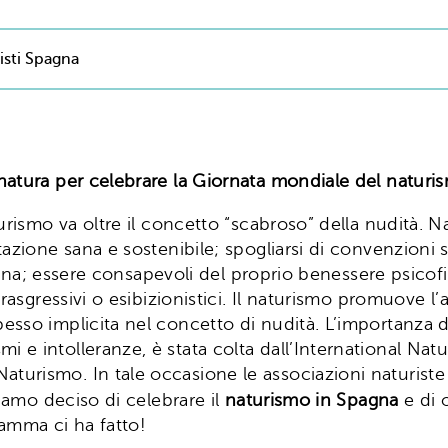
isti Spagna
a natura per celebrare la Giornata mondiale del naturi
urismo va oltre il concetto “scabroso” della nudità. N
zione sana e sostenibile; spogliarsi di convenzioni so
idiana; essere consapevoli del proprio benessere psicof
trasgressivi o esibizionistici. Il naturismo promuove l
sso implicita nel concetto di nudità. L’importanza di
e intolleranze, è stata colta dall’International Natu
urismo. In tale occasione le associazioni naturiste 
biamo deciso di celebrare il
naturismo in Spagna
e di 
amma ci ha fatto!