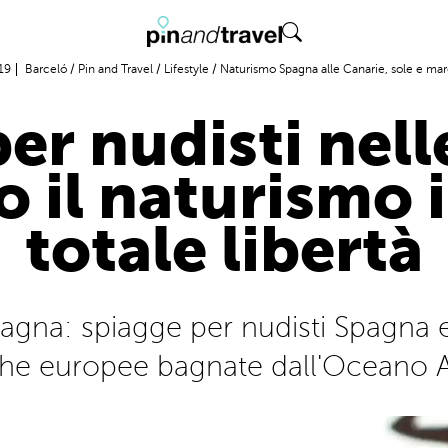
19
Barceló
/
Pin and Travel
/
Lifestyle
/
Naturismo Spagna alle Canarie, sole e mare
er nudisti nell
 il naturismo 
totale libertà
pagna: spiagge per nudisti Spagna e
che europee bagnate dall'Oceano A