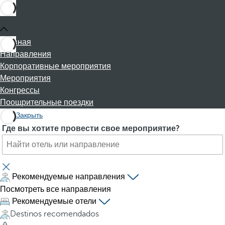
Главная
Направления
Корпоративные мероприятия
Мероприятия
Конгрессы
Поощрительные поездки
Закрыть
П
P
Где вы хотите провести свое мероприятие?
о
r
и
e
с
s
к
s
Рекомендуемые направления
о
i
Посмотреть все направления
т
n
Рекомендуемые отели
е
g
Destinos recomendados
л
t