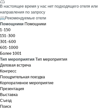
я
h
В настоящее время у нас нет подходящего отеля или
,
e
направления по запросу
н
d
Рекомендуемые отели
а
o
Помощники
Помощники
з
w
1-150
н
n
151-300
а
a
301-600
ч
r
601-1000
е
r
Более 1001
н
o
Тип мероприятия
Тип мероприятия
и
w
Деловая встреча
я
k
Конгресс
,
e
Поощрительная поездка
т
y
Корпоративное мероприятие
е
o
Презентация
м
p
Выставка
ы
e
Съезд
.
n
Поиск