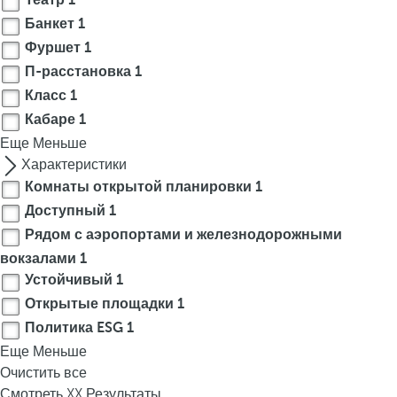
Театр
1
t
Банкет
1
h
Фуршет
1
e
f
П-расстановка
1
i
Класс
1
r
Кабаре
1
s
Еще
Меньше
t
Характеристики
o
Комнаты открытой планировки
1
p
Доступный
1
t
Рядом с аэропортами и железнодорожными
i
вокзалами
1
o
Устойчивый
1
n
o
Открытые площадки
1
n
Политика ESG
1
t
Еще
Меньше
h
Очистить все
e
Смотреть
XX
Результаты