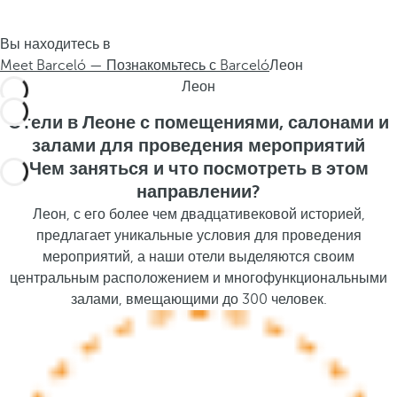
.
s
.
t
Вы находитесь в
h
Meet Barceló — Познакомьтесь с Barceló
Леон
e
Леон
p
o
Отели в Леоне с помещениями, салонами и
p
залами для проведения мероприятий
u
Чем заняться и что посмотреть в этом
p
направлении?
a
Леон, с его более чем двадцативековой историей,
n
предлагает уникальные условия для проведения
d
мероприятий, а наши отели выделяются своим
m
центральным расположением и многофункциональными
o
залами, вмещающими до 300 человек.
v
e
s
f
o