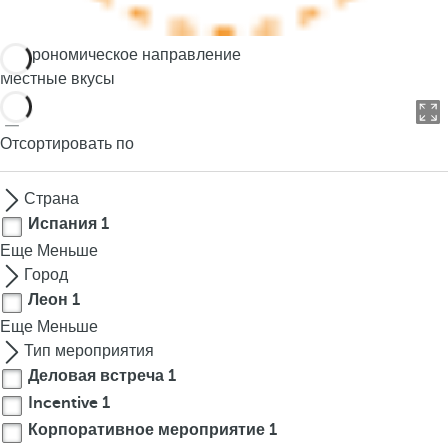
o
u
Гастрономическое направление
c
Местные вкусы
a
n
p
Отсортировать по
r
e
Страна
s
Испания
1
s
Еще
Меньше
t
Город
h
Леон
1
e
Еще
d
Меньше
o
Тип мероприятия
w
Деловая встреча
1
n
Incentive
1
a
Корпоративное мероприятие
1
r