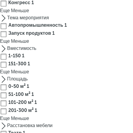
Конгресс
1
r
Еще
Меньше
o
Тема мероприятия
w
Автопромышленность
1
k
Запуск продуктов
1
e
Еще
Меньше
y
Вместимость
t
1-150
1
o
n
151-300
1
a
Еще
Меньше
v
Площадь
i
0-50 м²
1
g
51-100 м²
1
a
101-200 м²
1
t
201-300 м²
1
e
Еще
Меньше
t
Расстановка мебели
o