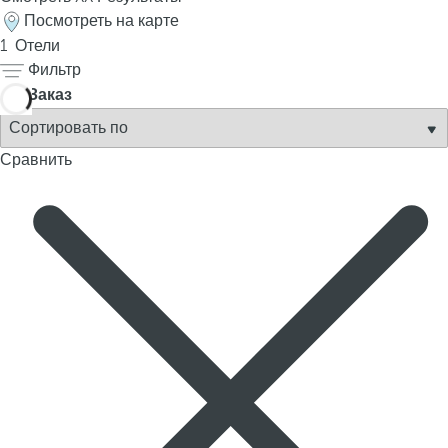
p
Посмотреть на карте
o
1
Отели
p
Фильтр
u
Заказ
p
.
Сравнить