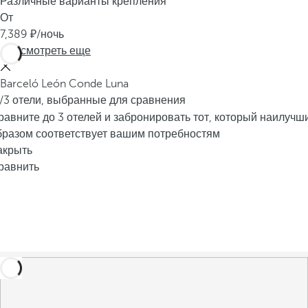
Различные варианты крепления
От
7,389
/ночь
Просмотреть еще
Barceló León Conde Luna
/3 отели, выбранные для сравнения
равните до 3 отелей и забронировать тот, который наилучш
бразом соответствует вашим потребностям
акрыть
равнить