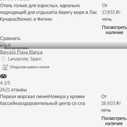
Отель только для взрослых, идеально
От
подходящий для отдыха
На берегу моря в Лас
17,855
/
Кучарас
Велнес и Фитнес
ночь
Посмотреть
наличие
Сравнить
Все включено
Barceló Playa Blanca
Lanzarote, Spain
Открытие нового отеля
4.1/5
2621 отзывы
Первая морская линия
Номера у кромки
От
бассейна
оздоровительный центр со спа
18,603
/
ночь
Посмотреть
наличие