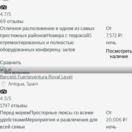
4.7/5
69 отзывы
Отличное расположение в одном из самых
От
престижных районов
Номера с террасой
5
7,572
/
отремонтированных и полностью
ночь
оборудованных конференц-залов
Посмотреть
наличие
Сравнить
Все включено
Barceló Fuerteventura Royal Level
Antigua, Spain
4.5/5
1797 отзывы
Перед морем
Просторные люксы со всеми
От
удобствами
Мероприятия и развлечения для
20,006
/
всей семьи
ночь