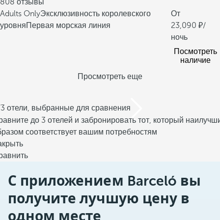
808 отзывы
Adults Only
Эксклюзивность королевского
От
уровня
Первая морская линия
23,090
/
ночь
Посмотреть
наличие
Просмотреть еще
/3 отели, выбранные для сравнения
равните до 3 отелей и забронировать тот, который наилучш
бразом соответствует вашим потребностям
акрыть
равнить
С приложением Barceló вы
получите лучшую цену в
одном месте