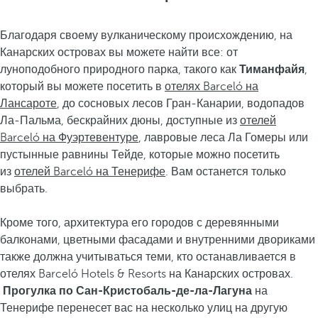
Благодаря своему вулканическому происхождению, на
Канарских островах вы можете найти все: от
луноподобного природного парка, такого как
Тиманфайя
,
который вы можете посетить в
отелях Barceló на
Лансароте
, до сосновых лесов Гран-Канарии, водопадов
Ла-Пальма, бескрайних дюны, доступные из
отелей
Barceló на Фуэртевентуре
, лавровые леса Ла Гомеры или
пустынные равнины Тейде, которые можно посетить
из
отелей Barceló на Тенерифе
. Вам останется только
выбрать.
Кроме того, архитектура его городов с деревянными
балконами, цветными фасадами и внутренними двориками
также должна учитываться теми, кто останавливается в
отелях Barceló Hotels & Resorts на Канарских островах.
Прогулка по Сан-Кристобаль-де-ла-Лагуна
на
Тенерифе перенесет вас на несколько улиц на другую