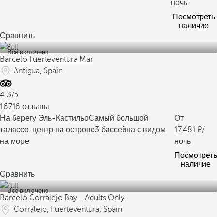
ночь
Посмотреть
наличие
Сравнить
Все включено
Barceló Fuerteventura Mar
Antigua, Spain
4.3/5
16716 отзывы
На берегу Эль-Кастильо
Самый большой
От
талассо-центр на острове
3 бассейна с видом
17,481
/
на море
ночь
Посмотреть
наличие
Сравнить
Все включено
Barceló Corralejo Bay - Adults Only
Corralejo, Fuerteventura, Spain