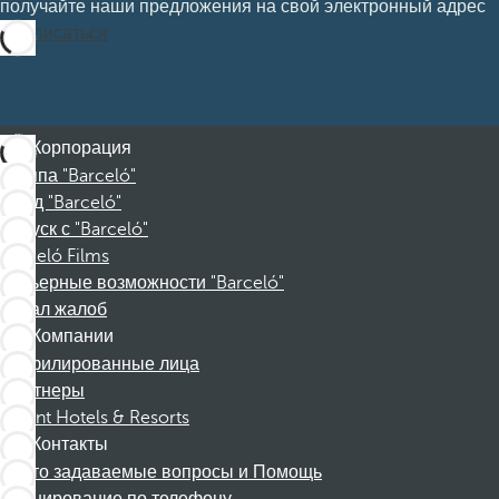
получайте наши предложения на свой электронный адрес
Подписаться
Корпорация
Группа "Barceló"
Фонд "Barceló"
Отпуск с "Barceló"
Barceló Films
Карьерные возможности "Barceló"
Канал жалоб
Компании
Аффилированные лица
Партнеры
Dorint Hotels & Resorts
Контакты
Часто задаваемые вопросы и Помощь