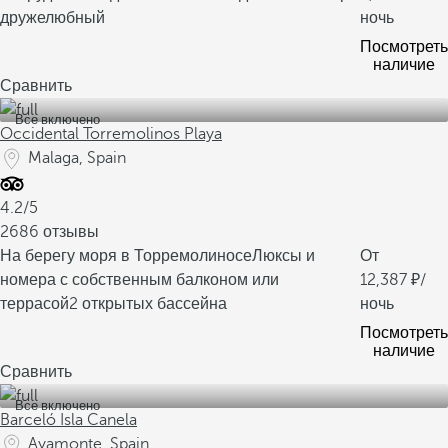
дружелюбный
ночь
Посмотреть
наличие
Сравнить
Все включено
Occidental Torremolinos Playa
Malaga, Spain
4.2/5
2686 отзывы
На берегу моря в Торремолиносе
Люксы и
От
номера с собственным балконом или
12,387
/
террасой
2 открытых бассейна
ночь
Посмотреть
наличие
Сравнить
Все включено
Barceló Isla Canela
Ayamonte, Spain