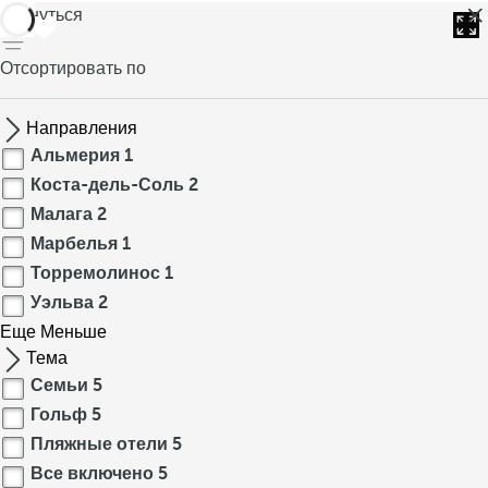
вернуться
Отсортировать по
Направления
Альмерия
1
Коста-дель-Соль
2
Малага
2
Марбелья
1
Торремолинос
1
Уэльва
2
Еще
Меньше
Тема
Семьи
5
Гольф
5
Пляжные отели
5
Все включено
5