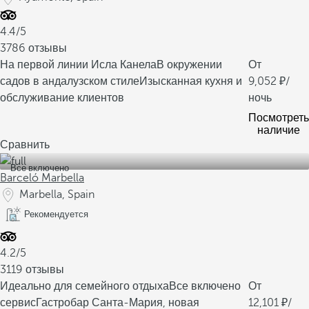
4.4/5
3786 отзывы
На первой линии Исла Канела
В окружении
От
садов в андалузском стиле
Изысканная кухня и
9,052
/
обслуживание клиентов
ночь
Посмотреть
наличие
Сравнить
Все включено
Barceló Marbella
Marbella, Spain
Рекомендуется
4.2/5
3119 отзывы
Идеально для семейного отдыха
Все включено
От
сервис
Гастробар Санта-Мария, новая
12,101
/