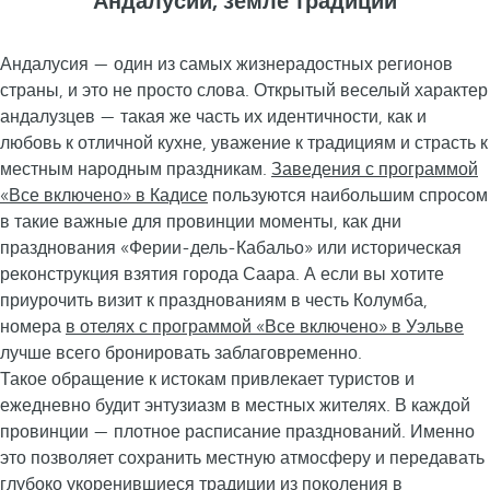
Андалусии, земле традиций
Андалусия — один из самых жизнерадостных регионов
страны, и это не просто слова. Открытый веселый характер
андалузцев — такая же часть их идентичности, как и
любовь к отличной кухне, уважение к традициям и страсть к
местным народным праздникам.
Заведения с программой
«Все включено» в Кадисе
пользуются наибольшим спросом
в такие важные для провинции моменты, как дни
празднования «Ферии-дель-Кабальо» или историческая
реконструкция взятия города Саара. А если вы хотите
приурочить визит к празднованиям в честь Колумба,
номера
в отелях с программой «Все включено» в Уэльве
лучше всего бронировать заблаговременно.
Такое обращение к истокам привлекает туристов и
ежедневно будит энтузиазм в местных жителях. В каждой
провинции — плотное расписание празднований. Именно
это позволяет сохранить местную атмосферу и передавать
глубоко укоренившиеся традиции из поколения в