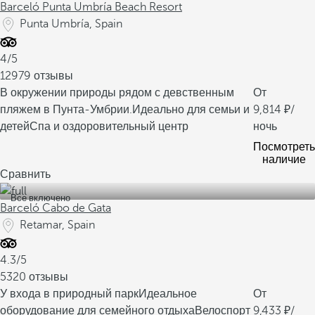
Barceló Punta Umbría Beach Resort
Punta Umbría, Spain
4/5
12979 отзывы
В окружении природы рядом с девственным
От
пляжем в Пунта-Умбрии.
Идеально для семьи и
9,814
/
детей
Спа и оздоровительный центр
ночь
Посмотреть
наличие
Сравнить
Все включено
Barceló Cabo de Gata
Retamar, Spain
4.3/5
5320 отзывы
У входа в природный парк
Идеальное
От
оборудование для семейного отдыха
Велоспорт
9,433
/