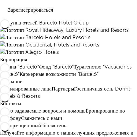
Зарегистрироваться
Корпорация
Группа "Barceló"
Фонд "Barceló"
Турагенство "Vacaciones
Barceló"
Карьерные возможности "Barceló"
Компании
Аффилированные лица
Партнеры
Гостиничная сеть Dorint
Hotels & Resorts
Контакты
Часто задаваемые вопросы и помощь
Бронирование по
телефону
Свяжитесь с нами
Информационный бюллетень
Получайте информацию о наших лучших предложениях и