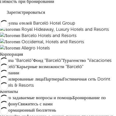
Гибкость при бронировании
Зарегистрироваться
Корпорация
Группа "Barceló"
Фонд "Barceló"
Турагенство "Vacaciones
Barceló"
Карьерные возможности "Barceló"
Компании
Аффилированные лица
Партнеры
Гостиничная сеть Dorint
Hotels & Resorts
Контакты
Часто задаваемые вопросы и помощь
Бронирование по
телефону
Свяжитесь с нами
Информационный бюллетень