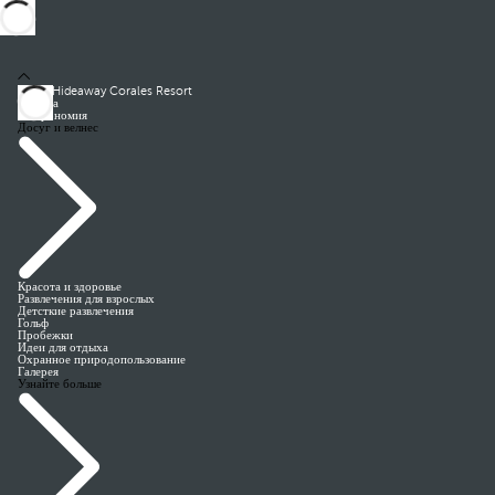
Royal Hideaway Corales Resort
Номера
Гастрономия
Досуг и велнес
Красота и здоровье
Развлечения для взрослых
Детсткие развлечения
Гольф
Пробежки
Идеи для отдыха
Охранное природопользование
Галерея
Узнайте больше