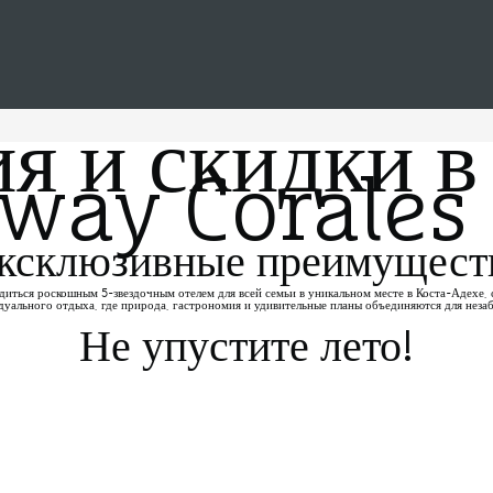
 и скидки в
way Corales 
ксклюзивные преимущест
диться роскошным 5-звездочным отелем для всей семьи в уникальном месте в Коста-Адехе, 
уального отдыха, где природа, гастрономия и удивительные планы объединяются для неза
Не упустите лето!