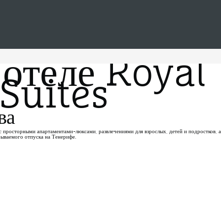
 отеле Royal
Suites
ва
с просторными апартаментами-люксами, развлечениями для взрослых, детей и подростков, а
бываемого отпуска на Тенерифе.