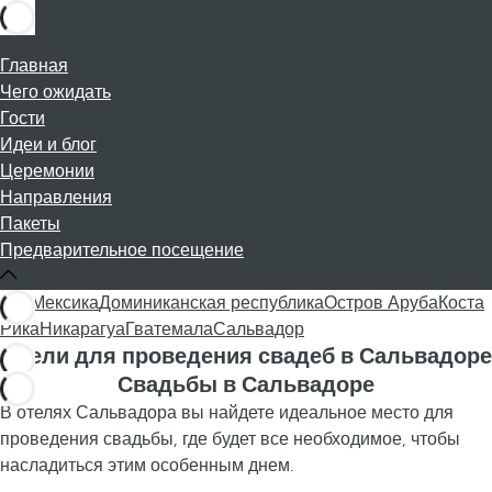
Главная
Чего ожидать
Гости
Идеи и блог
Церемонии
Направления
Пакеты
Предварительное посещение
Все
Мексика
Доминиканская республика
Остров Аруба
Коста
Рика
Никарагуа
Гватемала
Сальвадор
Отели для проведения свадеб в Сальвадоре
Свадьбы в Сальвадоре
В отелях Сальвадора вы найдете идеальное место для
проведения свадьбы, где будет все необходимое, чтобы
насладиться этим особенным днем.