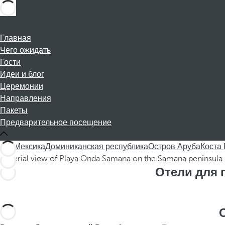
Главная
Чего ожидать
Гости
Идеи и блог
Церемонии
Направления
Пакеты
Предварительное посещение
Все
Мексика
Доминиканская республика
Остров Аруба
Коста
Отели для 