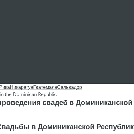
 Рика
Никарагуа
Гватемала
Сальвадор
проведения свадеб в Доминиканской
Свадьбы в Доминиканской Республик