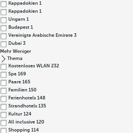
Kappadokien
1
Kappadokien
1
Ungarn
1
Budapest
1
Vereinigte Arabische Emirate
3
Dubai
3
Mehr
Weniger
Thema
Kostenloses WLAN
232
Spa
169
Paare
165
Familien
150
Ferienhotels
148
Strandhotels
135
Kultur
124
All inclusive
120
Shopping
114