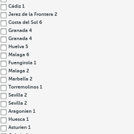
Cádiz
1
Jerez de la Frontera
2
Costa del Sol
6
Granada
4
Granada
4
Huelva
5
Malaga
6
Fuengirola
1
Malaga
2
Marbella
2
Torremolinos
1
Sevilla
2
Sevilla
2
Aragonien
1
Huesca
1
Asturien
1