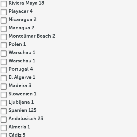
Riviera Maya
18
Playacar
4
Nicaragua
2
Managua
2
Montelimar Beach
2
Polen
1
Warschau
1
Warschau
1
Portugal
4
El Algarve
1
Madeira
3
Slowenien
1
Ljubljana
1
Spanien
125
Andalusisch
23
Almería
1
Cádiz
5