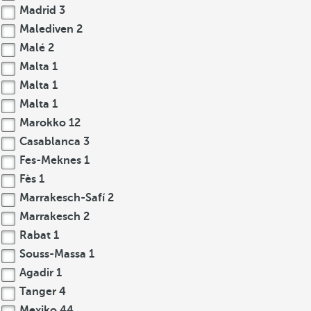
Madrid
3
Malediven
2
Malé
2
Malta
1
Malta
1
Malta
1
Marokko
12
Casablanca
3
Fes-Meknes
1
Fès
1
Marrakesch-Safí
2
Marrakesch
2
Rabat
1
Souss-Massa
1
Agadir
1
Tanger
4
Mexiko
44