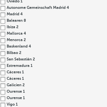
Oviedo
1
Autonome Gemeinschaft Madrid
4
Madrid
4
Balearen
8
Ibiza
2
Mallorca
4
Menorca
2
Baskenland
4
Bilbao
2
San Sebastián
2
Estremadura
1
Cáceres
1
Cáceres
1
Galicien
2
Ourense
1
Ourense
1
Vigo
1