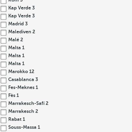
Rom
3
Kap Verde
3
Kap Verde
3
Madrid
3
Malediven
2
Malé
2
Malta
1
Malta
1
Malta
1
Marokko
12
Casablanca
3
Fes-Meknes
1
Fès
1
Marrakesch-Safí
2
Marrakesch
2
Rabat
1
Souss-Massa
1