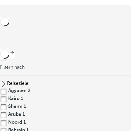
zurück
Filtern nach
Reiseziele
Ägypten
2
Kairo
1
Sharm
1
Aruba
1
Noord
1
Bahrain
1