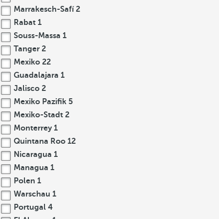
Marrakesch-Safí
2
Rabat
1
Souss-Massa
1
Tanger
2
Mexiko
22
Guadalajara
1
Jalisco
2
Mexiko Pazifik
5
Mexiko-Stadt
2
Monterrey
1
Quintana Roo
12
Nicaragua
1
Managua
1
Polen
1
Warschau
1
Portugal
4