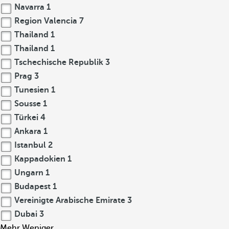
Navarra
1
Region Valencia
7
Thailand
1
Thailand
1
Tschechische Republik
3
Prag
3
Tunesien
1
Sousse
1
Türkei
4
Ankara
1
Istanbul
2
Kappadokien
1
Ungarn
1
Budapest
1
Vereinigte Arabische Emirate
3
Dubai
3
Mehr
Weniger