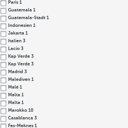
Paris
1
Guatemala
1
Guatemala-Stadt
1
Indonesien
1
Jakarta
1
Italien
3
Lacio
3
Kap Verde
3
Kap Verde
3
Madrid
3
Malediven
1
Malé
1
Malta
1
Malta
1
Marokko
10
Casablanca
3
Fes-Meknes
1