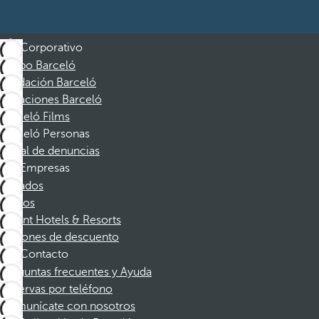
Corporativo
Grupo Barceló
Fundación Barceló
Vacaciones Barceló
Barceló Films
Barceló Personas
Canal de denuncias
Empresas
Afiliados
Socios
Dorint Hotels & Resorts
Cupones de descuento
Contacto
Preguntas frecuentes y Ayuda
Reservas por teléfono
Comunícate con nosotros