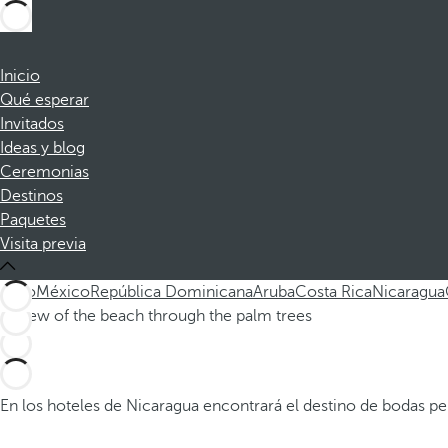
Inicio
Qué esperar
Invitados
Ideas y blog
Ceremonias
Destinos
Paquetes
Visita previa
Todo
México
República Dominicana
Aruba
Costa Rica
Nicaragua
En los hoteles de Nicaragua encontrará el destino de bodas per