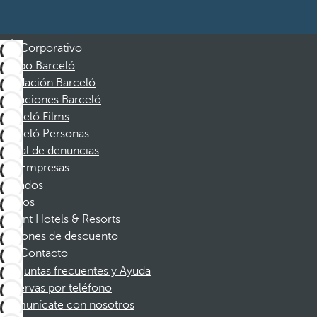
Corporativo
Grupo Barceló
Fundación Barceló
Vacaciones Barceló
Barceló Films
Barceló Personas
Canal de denuncias
Empresas
Afiliados
Socios
Dorint Hotels & Resorts
Cupones de descuento
Contacto
Preguntas frecuentes y Ayuda
Reservas por teléfono
Comunícate con nosotros