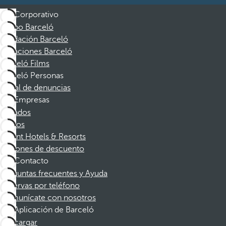
Corporativo
Grupo Barceló
Fundación Barceló
Vacaciones Barceló
Barceló Films
Barceló Personas
Canal de denuncias
Empresas
Afiliados
Socios
Dorint Hotels & Resorts
Cupones de descuento
Contacto
Preguntas frecuentes y Ayuda
Reservas por teléfono
Comunícate con nosotros
Aplicación de Barceló
Descargar