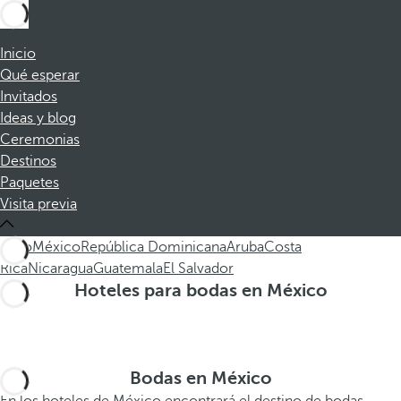
Inicio
Qué esperar
Invitados
Ideas y blog
Ceremonias
Destinos
Paquetes
Visita previa
Todo
México
República Dominicana
Aruba
Costa
Rica
Nicaragua
Guatemala
El Salvador
Hoteles para bodas en México
Bodas en México