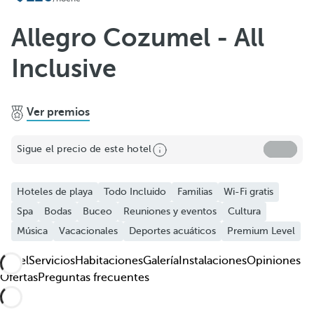
Añadir a favoritos
Ver más fotos y videos
Allegro Cozumel - All
Inclusive
Ver premios
Sigue el precio de este hotel
Hoteles de playa
Todo Incluido
Familias
Wi-Fi gratis
Spa
Bodas
Buceo
Reuniones y eventos
Cultura
Música
Vacacionales
Deportes acuáticos
Premium Level
Hotel
Servicios
Habitaciones
Galería
Instalaciones
Opiniones
Ofertas
Preguntas frecuentes