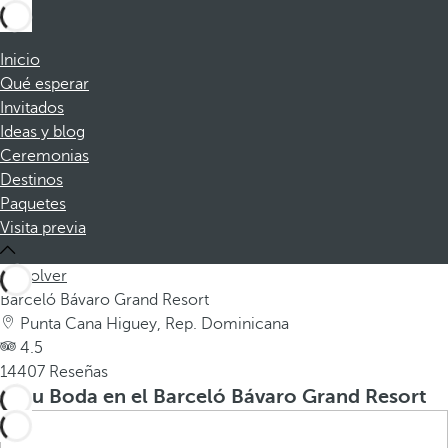
Inicio
Qué esperar
Invitados
Ideas y blog
Ceremonias
Destinos
Paquetes
Visita previa
Volver
Barceló Bávaro Grand Resort
Punta Cana Higuey, Rep. Dominicana
4.5
14407 Reseñas
Su Boda en el Barceló Bávaro Grand Resort