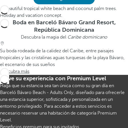
Boda en Barceló Bávaro Grand Resort,
República Dominicana
Descubra la magia del
Caribe dominicano
Su boda rodeada de la calidez del Caribe, entre paisajes
tropicales y las cristalinas aguas turquesas de la playa Bávaro,
el escenario de sus sueños
Descubra más
Eleve su experiencia con Premium Level
Haga que su estancia sea tan única como su gran día en
Barceló Bávaro Beach - Adults Only, diseñado para ofrecerle
una estancia superior, sofisticada y personalizada en un
entorno privilegiado. Para acceder a estos servicios es
necesario reservar una habitación de categoría Premium
Level.
Beneficios premium para sus invitados