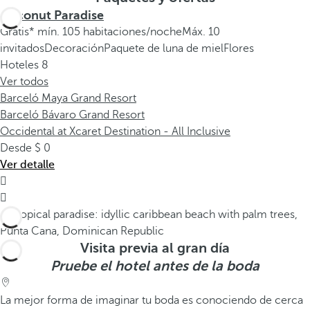
Coconut Paradise
Gratis* mín. 105 habitaciones/noche
Máx. 10
invitados
Decoración
Paquete de luna de miel
Flores
Hoteles
8
Ver todos
Barceló Maya Grand Resort
Barceló Bávaro Grand Resort
Occidental at Xcaret Destination - All Inclusive
Desde
0
Ver detalle


Visita previa al gran día
Pruebe el hotel antes de la boda
La mejor forma de imaginar tu boda es conociendo de cerca