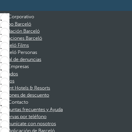
Corporativo
Grupo Barceló
Fundación Barceló
Vacaciones Barceló
Barceló Films
Barceló Personas
Canal de denuncias
Empresas
Afiliados
Socios
Dorint Hotels & Resorts
Cupones de descuento
Contacto
Preguntas frecuentes y Ayuda
Reservas por teléfono
Comunícate con nosotros
Aplicación de Barceló