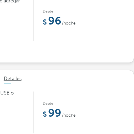
de agregar
Desde
96
/noche
Detalles
r USB o
Desde
99
/noche