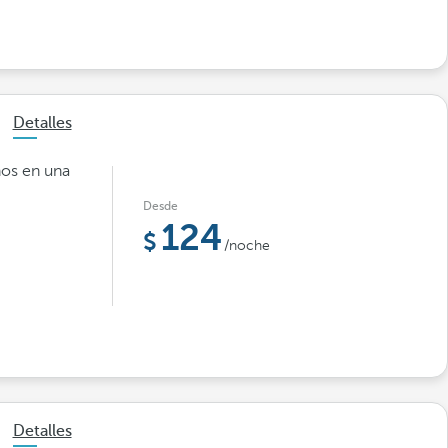
Detalles
ños en una
Desde
124
/noche
Detalles