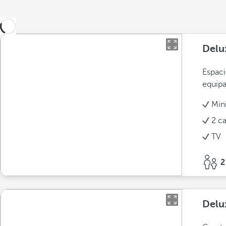
Delu
Espaci
equip
Min
2 c
TV
2
Delux