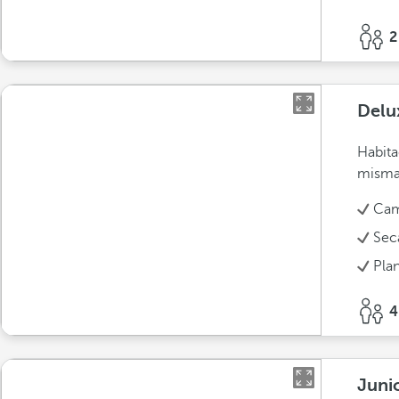
2
Delu
Habita
misma 
Cam
Sec
Pla
4
Juni