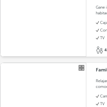
Gane i
habita
Caj
Con
TV
4
Fami
Relaja
comod
Cam
TV