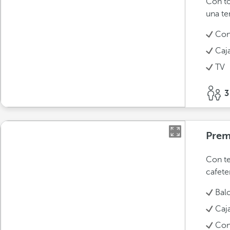
Con to
una te
Con
Caj
TV
3
Pre
Con te
cafete
Bal
Caj
Con