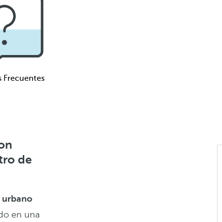
s Frecuentes
con
tro de
l urbano
ado en una