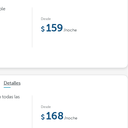
ble
Desde
159
/noche
Detalles
 todas las
Desde
168
/noche