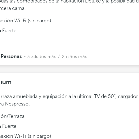
das las comodidades de la habitación Deluxe y la posibilidad 
rcera cama.
exión Wi-Fi (sin cargo)
a Fuerte
 Personas
3 adultos máx.
/ 2 niños máx.
mium
rraza amueblada y equipación a la última: TV de 50”, cargado
ra Nespresso.
cón/Terraza
a Fuerte
exión Wi-Fi (sin cargo)