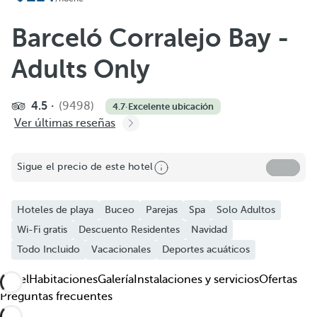
Añadir a favoritos
Ver más fotos y videos
Barceló Corralejo Bay -
Adults Only
4.5
(9498)
4.7
·
Excelente ubicación
Ver últimas reseñas
Sigue el precio de este hotel
Hoteles de playa
Buceo
Parejas
Spa
Solo Adultos
Wi-Fi gratis
Descuento Residentes
Navidad
Todo Incluido
Vacacionales
Deportes acuáticos
Hotel
Habitaciones
Galería
Instalaciones y servicios
Ofertas
Preguntas frecuentes