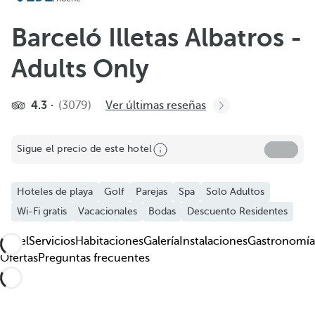
Añadir a favoritos
Ver más fotos y vídeos
Barceló Illetas Albatros -
Adults Only
4.3
(3079)
Ver últimas reseñas
Sigue el precio de este hotel
Hoteles de playa
Golf
Parejas
Spa
Solo Adultos
Wi-Fi gratis
Vacacionales
Bodas
Descuento Residentes
Hotel
Servicios
Habitaciones
Galería
Instalaciones
Gastronomía
Ofertas
Preguntas frecuentes