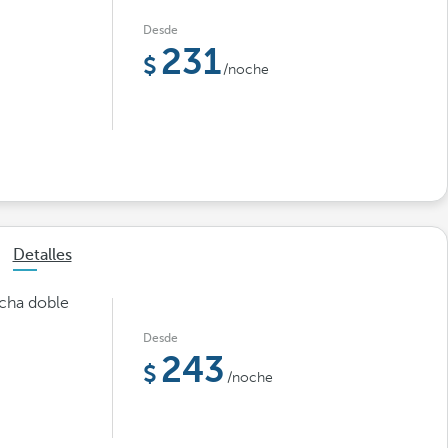
Desde
231
/noche
Detalles
cha doble
Desde
243
/noche