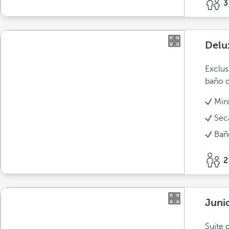
3
Delu
Exclus
baño d
Min
Sec
Bañ
2
Juni
Suite 