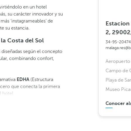
irtiéndolo en un hotel
s, su carácter innovador y su
 más ‘instagrameables’ de
Estacion
e su estancia.
2, 29002
la Costa del Sol
34-95-20474
malaga.res@
s
diseñadas según el concepto
ular, combinando confort,
Aeropuerto 
Campo de G
llamativa
EDHA
(Estructura
Playa de Sa
cero que conecta la primera
Museo Picas
 hotel.
Conocer al