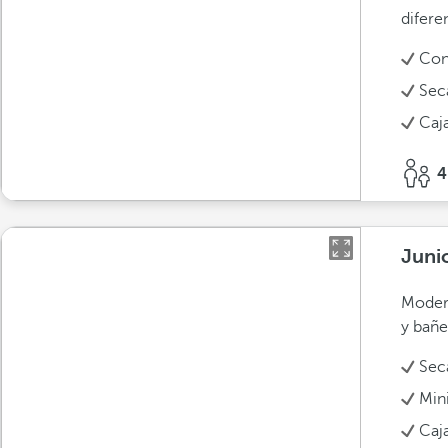
difere
Con
Sec
Caja
4
Juni
Modern
y bañe
Sec
Min
Caja