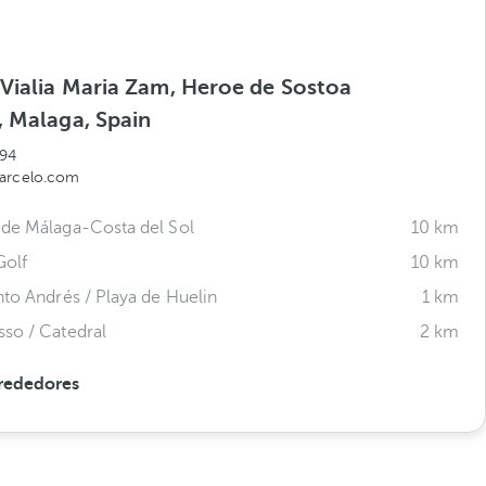
 Vialia Maria Zam, Heroe de Sostoa
, Malaga, Spain
94
barcelo.com
de Málaga-Costa del Sol
10 km
olf
10 km
nto Andrés / Playa de Huelin
1 km
so / Catedral
2 km
rededores