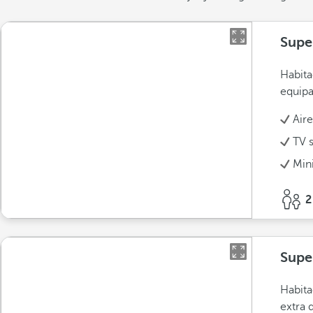
Supe
Habita
equipa
Air
TV s
Min
2
Supe
Habita
extra 