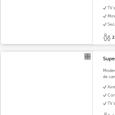
TV s
Min
Sec
2
Supe
Modern
de cam
Air
Con
TV s