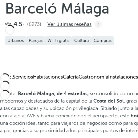
Barceló Málaga
Añadir a favoritos
Ver más fotos y videos
4.5
(6273)
Ver últimas reseñas
Urbanos
Parejas
Wi-Fi gratis
Cultura
Compras
Hotel
Servicios
Habitaciones
Galería
Gastronomía
Instalaciones
El hotel
Barceló Málaga, de 4 estrellas,
se consolidó como un
modernos y destacados de la capital de la
Costa del Sol
, grac
altas capacidades y su ubicación privilegiada. Situado junto a
con atajo al AVE y buena conexión con el aeropuerto, este
ho
una opción ideal tanto para viajeros de negocios como para 
a pie, gracias a su proximidad a los principales puntos de inter