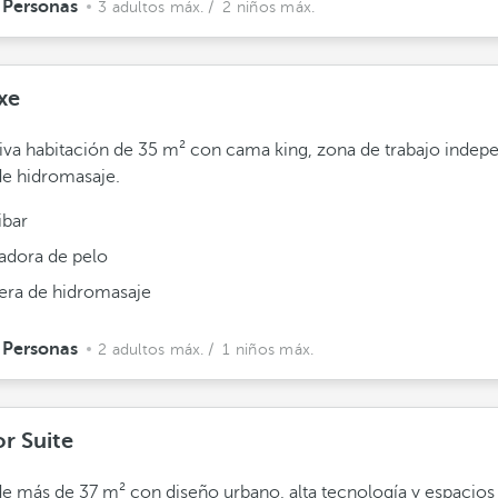
 Personas
3 adultos máx.
/ 2 niños máx.
xe
iva habitación de 35 m² con cama king, zona de trabajo indep
e hidromasaje.
ibar
adora de pelo
era de hidromasaje
 Personas
2 adultos máx.
/ 1 niños máx.
or Suite
de más de 37 m² con diseño urbano, alta tecnología y espacios