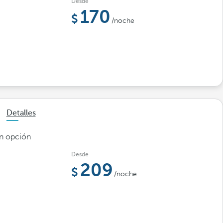
Desde
170
/noche
Detalles
on opción
Desde
209
/noche