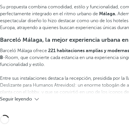
Su propuesta combina comodidad, estilo y funcionalidad, conv
perfectamente integrado en el ritmo urbano de
Málaga.
Ademá
espectacular diseño lo hizo destacar como uno de los hoteles
Europa, atrayendo a quienes buscan experiencias únicas durant
Barceló Málaga, la mejor experiencia urbana en 
Barceló Málaga ofrece
221 habitaciones amplias y moderna
B
-Room, que convierte cada estancia en una experiencia sing
funcionalidad y estilo.
Entre sus instalaciones destaca la recepción, presidida por la 
Deslizante para Humanos Atrevidos): un enorme tobogán de a
planta con el lobby, y que se convirtió en uno de los iconos del
Seguir leyendo