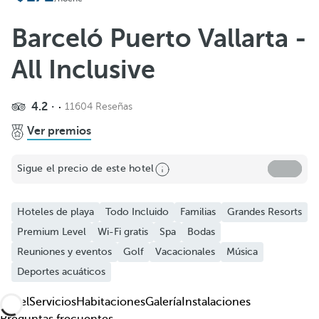
Añadir a favoritos
Ver más fotos y videos
Barceló Puerto Vallarta -
All Inclusive
4.2
11604 Reseñas
Ver premios
Sigue el precio de este hotel
Hoteles de playa
Todo Incluido
Familias
Grandes Resorts
Premium Level
Wi-Fi gratis
Spa
Bodas
Reuniones y eventos
Golf
Vacacionales
Música
Deportes acuáticos
Hotel
Servicios
Habitaciones
Galería
Instalaciones
Preguntas frecuentes