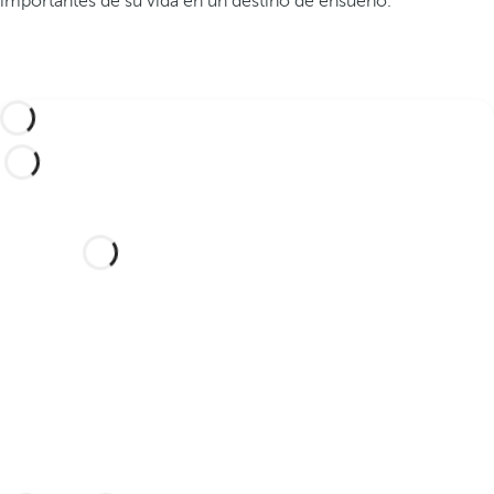
importantes de su vida en un destino de ensueño.
¿Te gustaría celebrar tu boda
en este hotel de ensueño?
Descubra un lugar idílico y un hotel con
todo lo que necesita para celebrar su
unión.