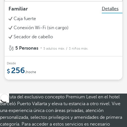
Familiar
Detalles
Caja fuerte
Conexión Wi-Fi (sin cargo)
Secador de cabello
5 Personas
5 adultos máx.
/ 3 niños máx.
Desde
256
/noche
Disfruta del exclusivo concepto Premium Level en el hotel
Barceló Puerto Vallarta y eleva tu estancia a otro nivel. Vive
una experiencia única con áreas privadas, atención
personalizada, selectos privilegios y amenidades de primera
categoría. Para acceder a estos servicios es necesario