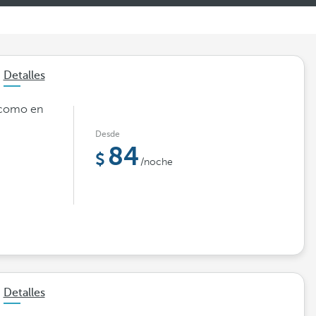
Detalles
n como en
Desde
84
/noche
Detalles