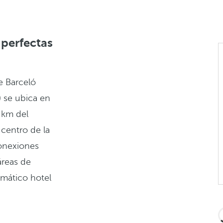
perfectas
e Barceló
 se ubica en
3 km del
 centro de la
conexiones
áreas de
emático hotel