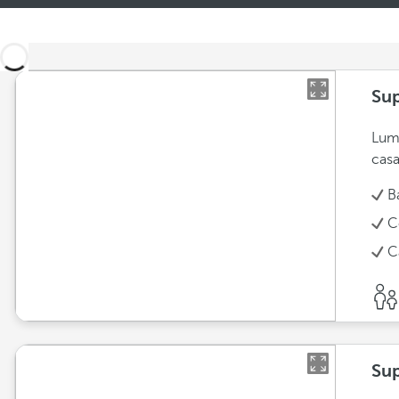
Sup
Lumi
casa
B
C
C
Sup