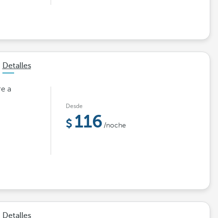
Detalles
re a
Desde
116
/noche
Detalles