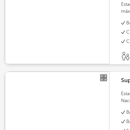
Esta
máx
B
C
C
Sup
Esta
Naci
B
B