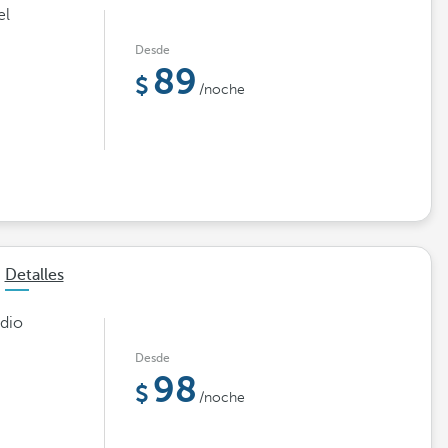
el
Desde
89
/noche
Detalles
adio
Desde
98
/noche