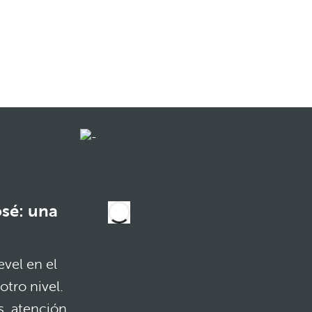
osé: una
vel en el
otro nivel.
s, atención