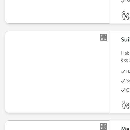
S
Sui
Habi
excl
B
S
C
Mas