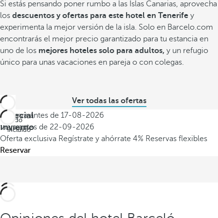
Si estás pensando poner rumbo a las Islas Canarias, aprovecha
los
descuentos y ofertas para este hotel en Tenerife
y
experimenta la mejor versión de la isla. Solo en Barcelo.com
encontrarás el mejor precio garantizado para tu estancia en
uno de los
mejores hoteles solo para adultos,
y un refugio
único para unas vacaciones en pareja o con colegas.
Ver todas las ofertas
Especial
Reserva antes de
17-08-2026
Todo
Invierno
Viaja antes de
22-09-2026
incluido
Oferta exclusiva
Regístrate y ahórrate 4%
Reservas flexibles
Reservar