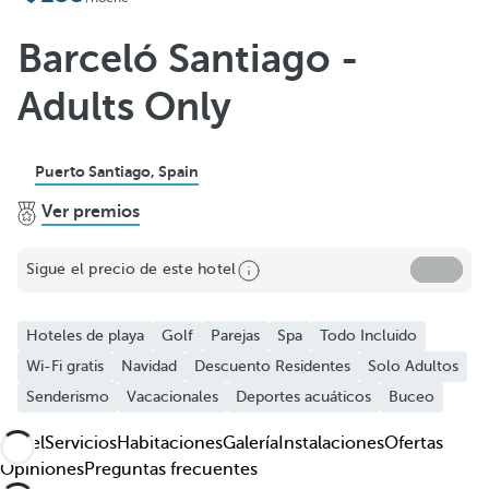
Añadir a favoritos
Ver más fotos y videos
Barceló Santiago -
Adults Only
Puerto Santiago, Spain
Ver premios
Sigue el precio de este hotel
Hoteles de playa
Golf
Parejas
Spa
Todo Incluido
Wi-Fi gratis
Navidad
Descuento Residentes
Solo Adultos
Senderismo
Vacacionales
Deportes acuáticos
Buceo
Hotel
Servicios
Habitaciones
Galería
Instalaciones
Ofertas
Opiniones
Preguntas frecuentes