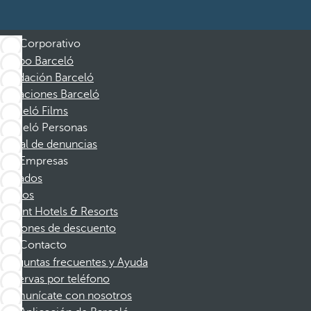
Corporativo
Grupo Barceló
Fundación Barceló
Vacaciones Barceló
Barceló Films
Barceló Personas
Canal de denuncias
Empresas
Afiliados
Socios
Dorint Hotels & Resorts
Cupones de descuento
Contacto
Preguntas frecuentes y Ayuda
Reservas por teléfono
Comunícate con nosotros